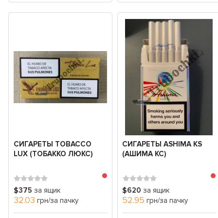
СИГАРЕТЫ TOBACCO
СИГАРЕТЫ ASHIMA KS
LUX (ТОБАККО ЛЮКС)
(АШИМА КС)
$375
за ящик
$620
за ящик
32.03
52.95
грн/за пачку
грн/за пачку