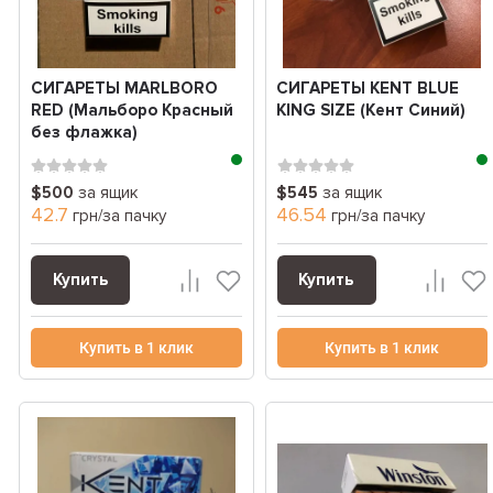
СИГАРЕТЫ MARLBORO
СИГАРЕТЫ KENT BLUE
RED (Мальборо Красный
KING SIZE (Кент Синий)
без флажка)
$500
за ящик
$545
за ящик
42.7
46.54
грн/за пачку
грн/за пачку
Купить
Купить
Купить в 1 клик
Купить в 1 клик