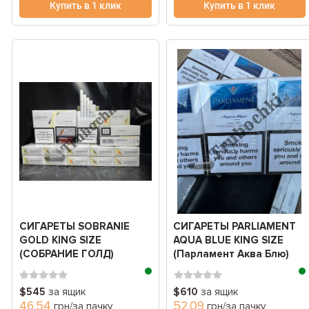
Купить в 1 клик
Купить в 1 клик
СИГАРЕТЫ SOBRANIE
СИГАРЕТЫ PARLIAMENT
GOLD KING SIZE
AQUA BLUE KING SIZE
(СОБРАНИЕ ГОЛД)
(Парламент Аква Блю)
$545
за ящик
$610
за ящик
46.54
52.09
грн/за пачку
грн/за пачку