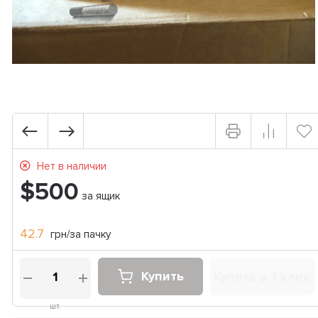
Нет в наличии
$500
за ящик
42.7
грн/за пачку
Купить
Купить в 1 клик
шт.