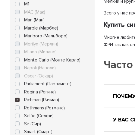
Мелкий и круп
M1
MAC (Мак)
Всего у нас п
Man (Ман)
Купить с
Marble (Марбле)
Marlboro (Мальборо)
Многие любите
Merilyn (Мерлин)
ФРИ так как о
Milano (Милано)
Monte Carlo (Монте Карло)
Часто
Napoli (Наполи)
Oscar (Оскар)
Parliament (Парламент)
Regina (Регина)
ПОЧЕМУ
Richman (Ричман)
Rothmans (Ротманс)
Selfie (Селфи)
У ВАС 
Sir (Сир)
Smart (Смарт)