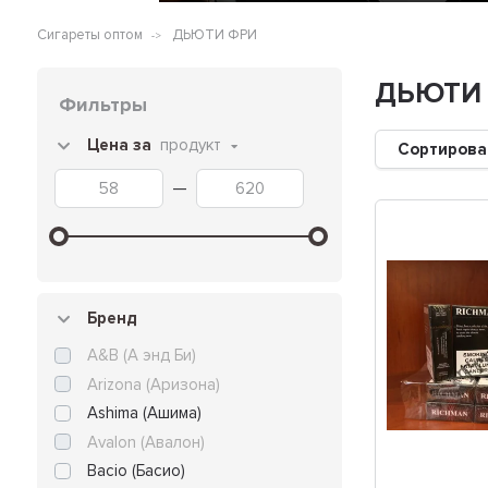
Сигареты оптом
ДЬЮТИ ФРИ
ДЬЮТИ
Фильтры
Цена за
продукт
Сортирова
—
Бренд
A&B (А энд Би)
Arizona (Аризона)
Ashima (Ашима)
Avalon (Авалон)
Bacio (Басио)