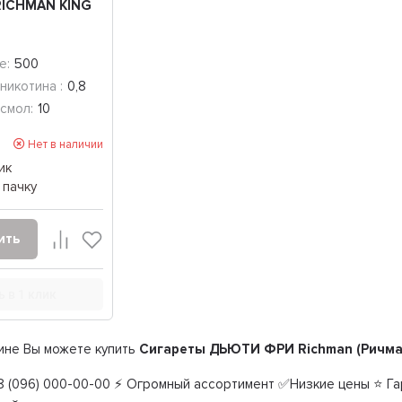
RICHMAN KING
е:
500
никотина :
0,8
смол:
10
Нет в наличии
ик
 пачку
ить
ь в 1 клик
ине Вы можете купить
Сигареты ДЬЮТИ ФРИ Richman (Ричман
 (096) 000-00-00 ⚡ Огромный ассортимент ✅Низкие цены ⭐ Гар