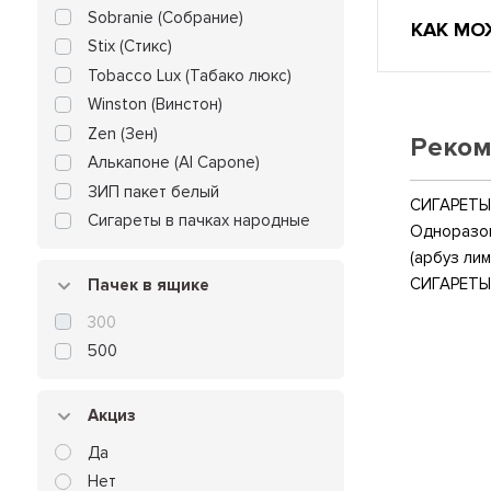
Sobranie (Собрание)
КАК МО
Stix (Стикс)
Tobacco Lux (Табако люкс)
Winston (Винстон)
Zen (Зен)
Реком
Алькапоне (Al Capone)
ЗИП пакет белый
СИГАРЕТЫ 
Сигареты в пачках народные
Одноразов
(арбуз лим
СИГАРЕТЫ
Пачек в ящике
300
500
Акциз
Да
Нет