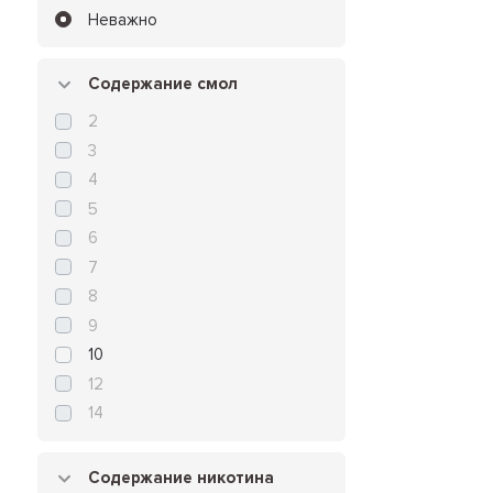
Неважно
Содержание смол
2
3
4
5
6
7
8
9
10
12
14
Содержание никотина