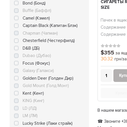
СИГАРЕТЫ 
Bond (Бонд)
SIZE
Buffle (Баффл)
Camel (Кэмел)
Пачек в ящик
Captain Black (Капитан Блэк)
Содержание 
Chapman (Чапман)
Содержание 
Chesterfield (Честерфилд)
D&B (ДБ)
$355
за ящ
Dubao (Дубао)
30.32
грн/за
Focus (Фокус)
Galaxy (Галакси)
Куп
Golden Deer (Голден Дир)
Gold Mount (Голд Монт)
Kent (Кент)
Купит
KING (Кинг)
LD (ЛД)
В нашем магаз
LM (ЛМ)
☎ Звоните +38
Lucky Strike (Лаки страйк)