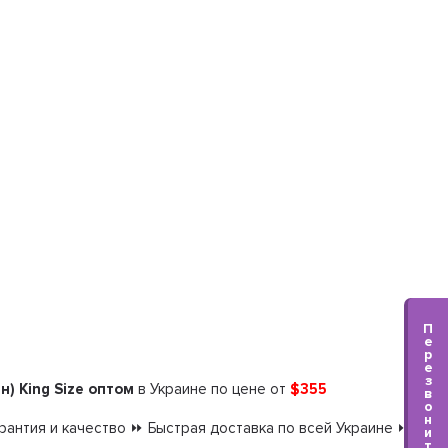
П
е
р
е
з
) King Size оптом
в Украине по цене от
$355
в
о
н
антия и качество ⏩ Быстрая доставка по всей Украине ⏩
и
т