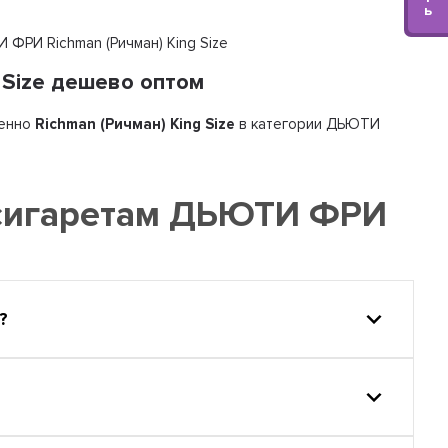
ь
 ФРИ Richman (Ричман) King Size
 Size дешево оптом
енно
Richman (Ричман) King Size
в категории ДЬЮТИ
 сигаретам ДЬЮТИ ФРИ
?