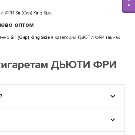
т
ь
 ФРИ Sir (Сир) King Size
шево оптом
енно
Sir (Сир) King Size
в категории ДЬЮТИ ФРИ так как
 сигаретам ДЬЮТИ ФРИ
?