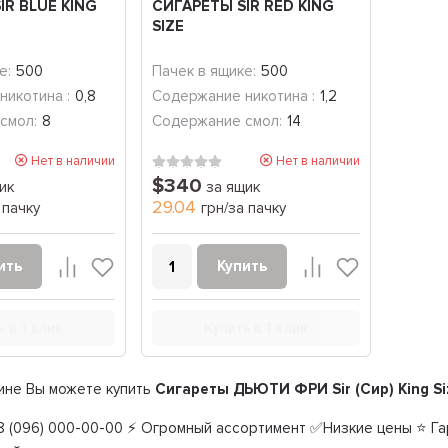
IR BLUE KING
СИГАРЕТЫ SIR RED KING
SIZE
е:
500
Пачек в ящике:
500
никотина :
0,8
Содержание никотина :
1,2
смол:
8
Содержание смол:
14
Нет в наличии
Нет в наличии
$340
ик
за ящик
29.04
 пачку
грн/за пачку
ить
Купить
ь в 1 клик
Купить в 1 клик
ине Вы можете купить
Сигареты ДЬЮТИ ФРИ Sir (Сир) King S
 (096) 000-00-00 ⚡ Огромный ассортимент ✅Низкие цены ⭐ Гар