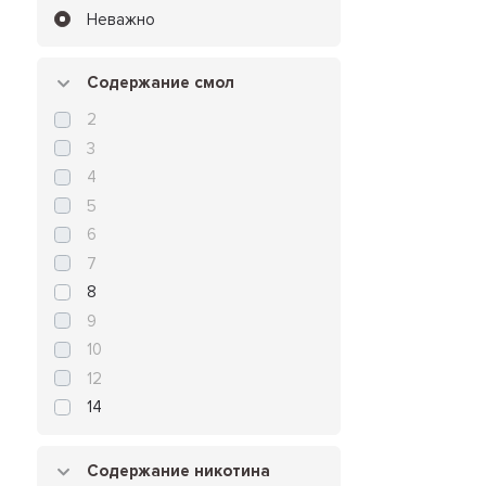
Неважно
Содержание смол
2
3
4
5
6
7
8
9
10
12
14
Содержание никотина