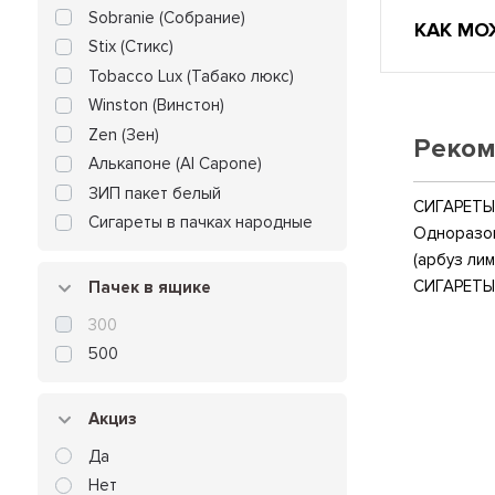
Sobranie (Собрание)
КАК МО
Stix (Стикс)
Tobacco Lux (Табако люкс)
Winston (Винстон)
Zen (Зен)
Реком
Алькапоне (Al Capone)
ЗИП пакет белый
СИГАРЕТЫ 
Сигареты в пачках народные
Одноразов
(арбуз лим
СИГАРЕТЫ
Пачек в ящике
300
500
Акциз
Да
Нет