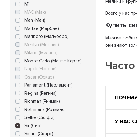
Мелкий и круп
M1
MAC (Мак)
Всего у нас п
Man (Ман)
Купить си
Marble (Марбле)
Marlboro (Мальборо)
Многие любите
Merilyn (Мерлин)
они знают тол
Milano (Милано)
Monte Carlo (Монте Карло)
Часто
Napoli (Наполи)
Oscar (Оскар)
Parliament (Парламент)
Regina (Регина)
ПОЧЕМУ
Richman (Ричман)
Rothmans (Ротманс)
Selfie (Селфи)
У ВАС 
Sir (Сир)
Smart (Смарт)