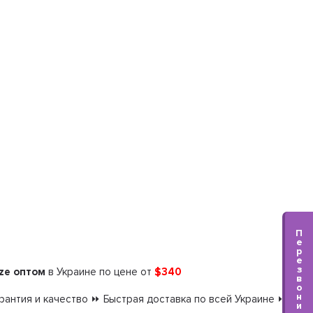
П
е
р
е
з
ize оптом
в Украине по цене от
$340
в
о
н
антия и качество ⏩ Быстрая доставка по всей Украине ⏩
и