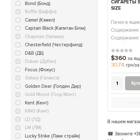
СИГАРЕТЫ S
Bond (Бонд)
SIZE
Buffle (Баффл)
Camel (Кэмел)
Пачек в ящик
Captain Black (Капитан Блэк)
Содержание 
Chapman (Чапман)
Содержание 
Chesterfield (Честерфилд)
D&B (ДБ)
$360
за ящ
Dubao (Дубао)
30.74
грн/за
Focus (Фокус)
Galaxy (Галакси)
Куп
Golden Deer (Голден Дир)
Gold Mount (Голд Монт)
Kent (Кент)
Купит
KING (Кинг)
LD (ЛД)
В нашем магаз
LM (ЛМ)
☎ Звоните +38
Lucky Strike (Лаки страйк)