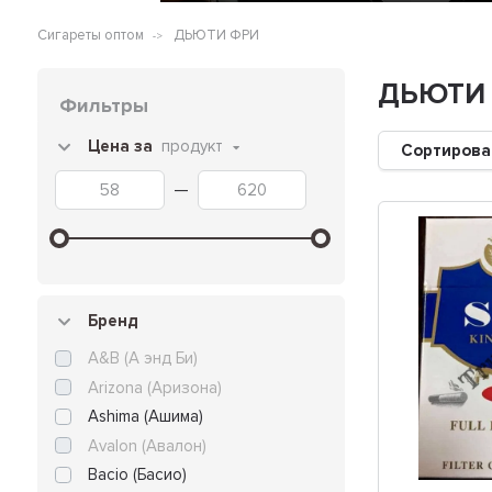
Сигареты оптом
ДЬЮТИ ФРИ
ДЬЮТИ
Фильтры
Цена за
продукт
Сортирова
—
Бренд
A&B (А энд Би)
Arizona (Аризона)
Ashima (Ашима)
Avalon (Авалон)
Bacio (Басио)