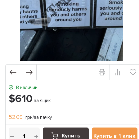
В наличии
$610
за ящик
52.09
грн/за пачку
Купить
Купить в 1 клик