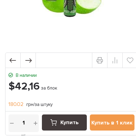
В наличии
$42,16
за блок
180.02
грн/за штуку
Купить
Купить в 1 клик
шт.