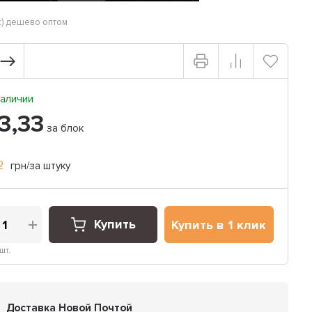
ек) дешево оптом
аличии
3,33
за блок
2
грн/за штуку
Купить
Купить в 1 клик
шт.
Доставка Новой Почтой