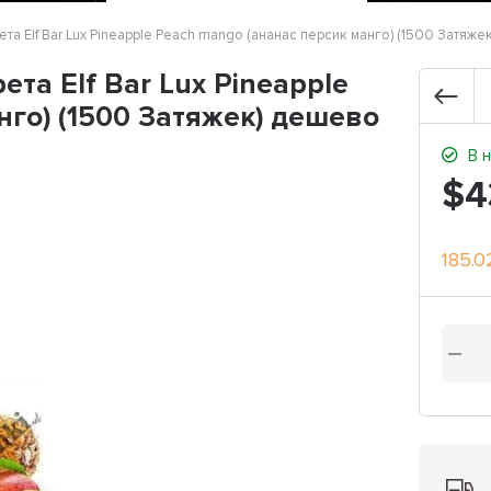
а Elf Bar Lux Pineapple Peach mango (ананас персик манго) (1500 Затяж
та Elf Bar Lux Pineapple
нго) (1500 Затяжек) дешево
В н
$4
185.0