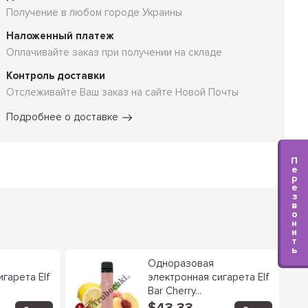
Получение в любом городе Украины
Наложенный платеж
Оплачивайте заказ при получении на складе
Контроль доставки
Отслеживайте Ваш заказ на сайте Новой Почты
Подробнее о доставке
П
е
р
е
з
в
о
н
и
т
ь
Одноразовая
гарета Elf
электронная сигарета Elf
Bar Cherry...