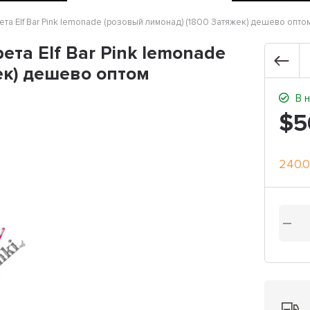
та Elf Bar Pink lemonade (розовый лимонад) (1800 Затяжек) дешево опто
та Elf Bar Pink lemonade
ек) дешево оптом
В н
$5
240.