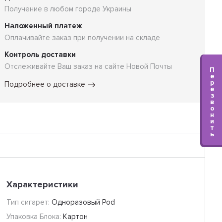
Получение в любом городе Украины
Наложенный платеж
Оплачивайте заказ при получении на складе
Контроль доставки
Отслеживайте Ваш заказ на сайте Новой Почты
П
е
р
Подробнее о доставке
е
з
в
о
н
и
т
ь
Характеристики
Тип сигарет:
Одноразовый Pod
Упаковка Блока:
Картон