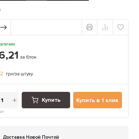
м
аличии
6,21
за блок
02
грн/за штуку
Купить
Купить в 1 клик
шт.
Доставка Новой Почтой