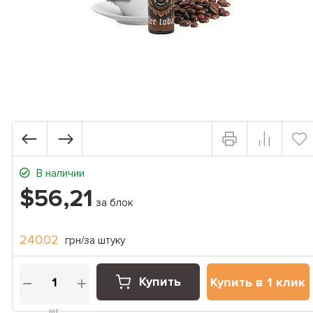
В наличии
$56,21
за блок
240.02
грн/за штуку
Купить
Купить в 1 клик
шт.