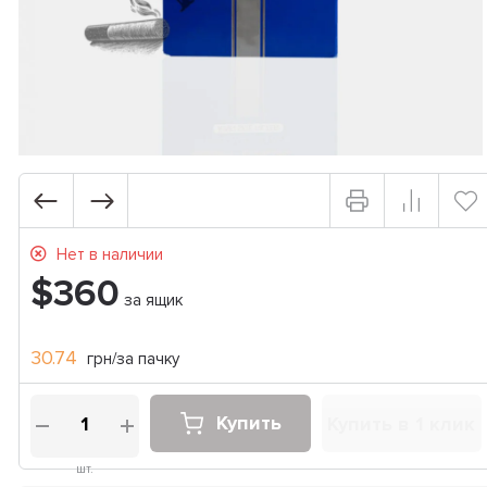
Нет в наличии
$360
за ящик
30.74
грн/за пачку
Купить
Купить в 1 клик
шт.