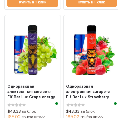
Купить в 1 клик
Купить в 1 клик
Одноразовая
Одноразовая
электронная сигарета
электронная сигарета
Elf Bar Lux Grape energy
Elf Bar Lux Strawberry
(виноградный энерге...
energy (клубничный э...
$43,33
за блок
$43,33
за блок
185.02
185.02
грн/за штуку
грн/за штуку