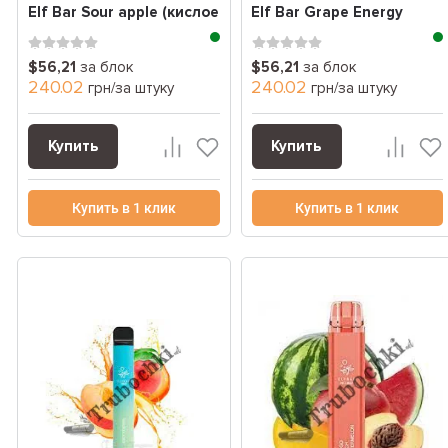
Elf Bar Sour apple (кислое
Elf Bar Grape Energy
яблоко) (2000 За...
(виноградный
энергетик)...
$56,21
за блок
$56,21
за блок
240.02
240.02
грн/за штуку
грн/за штуку
Купить
Купить
Купить в 1 клик
Купить в 1 клик