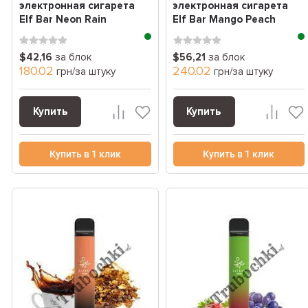
электронная сигарета
электронная сигарета
Elf Bar Neon Rain
Elf Bar Mango Peach
(Неоновый дождь) (1500
Watermelon (манго
Зат...
персик...
$42,16
за блок
$56,21
за блок
180.02
240.02
грн/за штуку
грн/за штуку
Купить
Купить
Купить в 1 клик
Купить в 1 клик