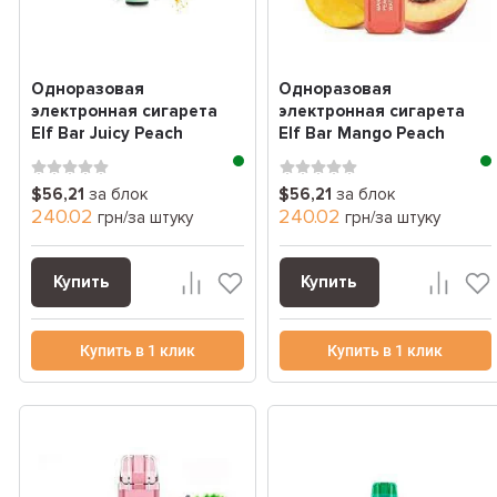
Одноразовая
Одноразовая
электронная сигарета
электронная сигарета
Elf Bar Juicy Peach
Elf Bar Mango Peach
(спелый персик) (2000
watermelon (манго
За...
персик...
$56,21
за блок
$56,21
за блок
240.02
240.02
грн/за штуку
грн/за штуку
Купить
Купить
Купить в 1 клик
Купить в 1 клик