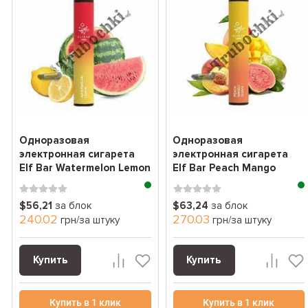
Одноразовая
Одноразовая
электронная сигарета
электронная сигарета
Elf Bar Watermelon Lemon
Elf Bar Peach Mango
(арбуз лимон) (2000...
Guava (персик манго
гуав...
$56,21
за блок
$63,24
за блок
240.02
270.03
грн/за штуку
грн/за штуку
Купить
Купить
Купить в 1 клик
Купить в 1 клик