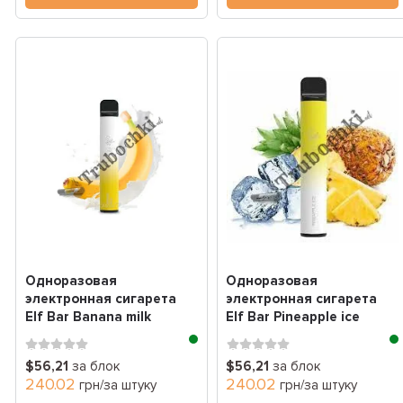
Одноразовая
Одноразовая
электронная сигарета
электронная сигарета
Elf Bar Banana milk
Elf Bar Pineapple ice
(банановое молоко)
(ананас лед) (2000 Зат...
(2000...
$56,21
за блок
$56,21
за блок
240.02
240.02
грн/за штуку
грн/за штуку