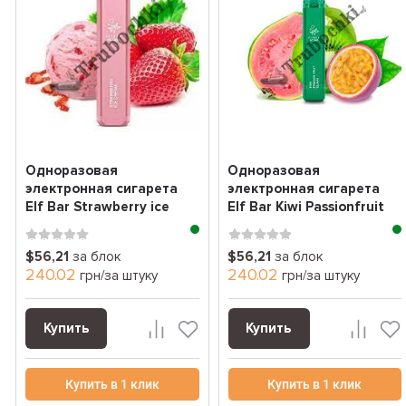
Одноразовая
Одноразовая
электронная сигарета
электронная сигарета
Elf Bar Strawberry ice
Elf Bar Kiwi Passionfruit
cream (клубничное мор...
Guava (киви мараку...
$56,21
за блок
$56,21
за блок
240.02
240.02
грн/за штуку
грн/за штуку
Купить
Купить
Купить в 1 клик
Купить в 1 клик