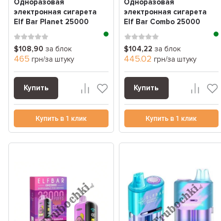
Одноразовая
Одноразовая
электронная сигарета
электронная сигарета
Elf Bar Planet 25000
Elf Bar Combo 25000
(Эльф Планет бар
(Эльф бар Комбо 25000
25000...
З...
$108,90
за блок
$104,22
за блок
465
445.02
грн/за штуку
грн/за штуку
Купить
Купить
Купить в 1 клик
Купить в 1 клик