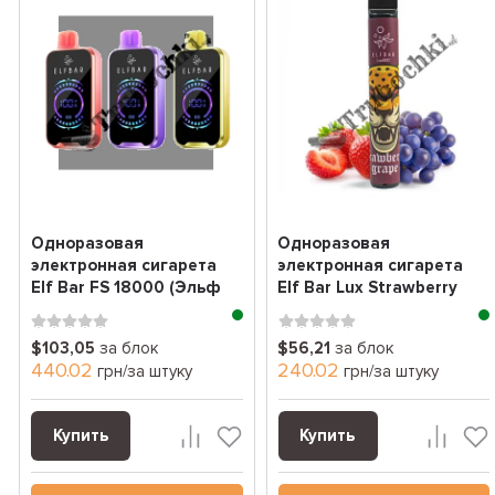
Одноразовая
Одноразовая
электронная сигарета
электронная сигарета
Elf Bar FS 18000 (Эльф
Elf Bar Lux Strawberry
бар 18000 Затяжек) блок
grape (клубника виног...
$103,05
за блок
$56,21
за блок
440.02
240.02
грн/за штуку
грн/за штуку
Купить
Купить