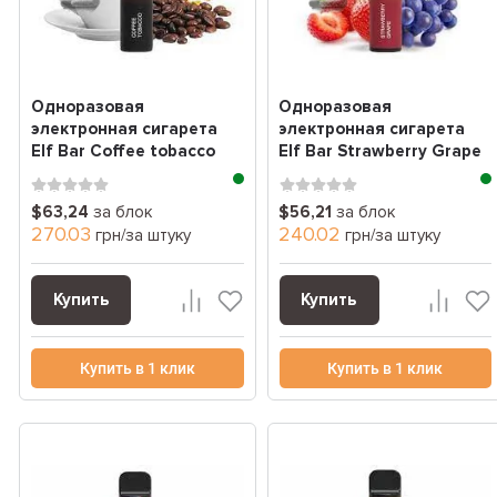
Одноразовая
Одноразовая
электронная сигарета
электронная сигарета
Elf Bar Coffee tobacco
Elf Bar Strawberry Grape
(Кофе табак) (2000 За...
(Клубника Виноград)...
$63,24
за блок
$56,21
за блок
270.03
240.02
грн/за штуку
грн/за штуку
Купить
Купить
Купить в 1 клик
Купить в 1 клик