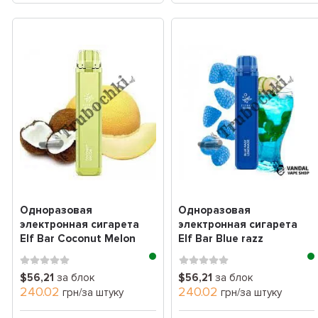
Одноразовая
Одноразовая
электронная сигарета
электронная сигарета
Elf Bar Coconut Melon
Elf Bar Blue razz
(дыня кокос) (1800 Зат...
lemonade (лимонад
голубая ...
$56,21
за блок
$56,21
за блок
240.02
240.02
грн/за штуку
грн/за штуку