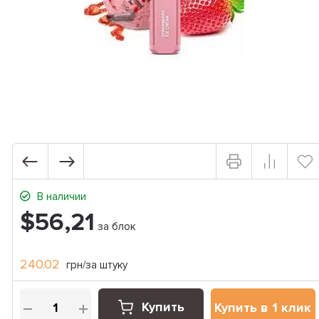
В наличии
$56,21
за блок
240.02
грн/за штуку
Купить
Купить в 1 клик