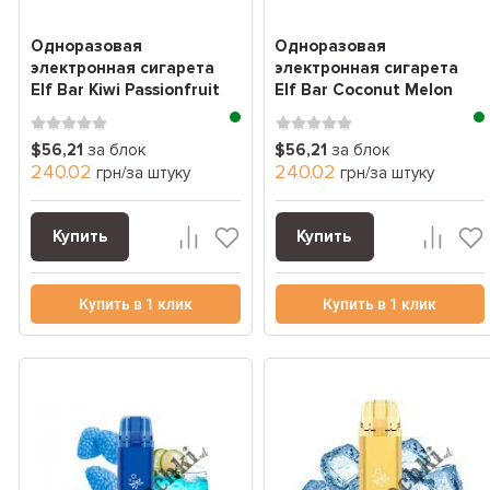
Одноразовая
Одноразовая
электронная сигарета
электронная сигарета
Elf Bar Kiwi Passionfruit
Elf Bar Coconut Melon
Guava (киви мараку...
(дыня кокос) (1800 Зат...
$56,21
за блок
$56,21
за блок
240.02
240.02
грн/за штуку
грн/за штуку
Купить
Купить
Купить в 1 клик
Купить в 1 клик