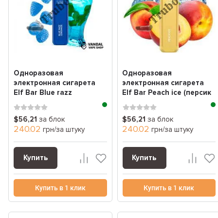
Одноразовая
Одноразовая
электронная сигарета
электронная сигарета
Elf Bar Blue razz
Elf Bar Peach ice (персик
lemonade (лимонад
лед) (1800 Затяжек)
голубая ...
$56,21
за блок
$56,21
за блок
240.02
240.02
грн/за штуку
грн/за штуку
Купить
Купить
Купить в 1 клик
Купить в 1 клик