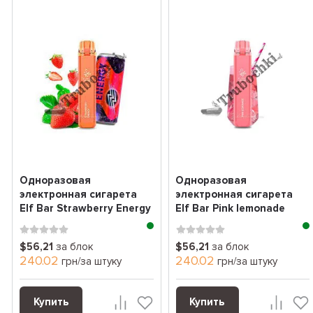
Одноразовая
Одноразовая
электронная сигарета
электронная сигарета
Elf Bar Strawberry Energy
Elf Bar Pink lemonade
(клубничный энерге...
(розовый лимонад)
(180...
$56,21
за блок
$56,21
за блок
240.02
240.02
грн/за штуку
грн/за штуку
Купить
Купить