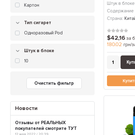
Штук в блоке
Картон
Содержание 
Страна:
Кита
Тип сигарет
Одноразовый Pod
$42,16
за б
180.02
грн/з
Штук в блоке
10
Куп
Купит
Очистить фильтр
Новости
Отзывы от РЕАЛЬНЫХ
покупателей смотрите ТУТ
12 мая 2022 / 20:39