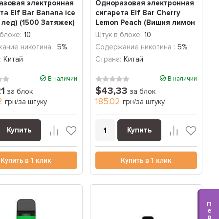
азовая электронная
Одноразовая электронная
та Elf Bar Banana ice
сигарета Elf Bar Cherry
 лед) (1500 Затяжек)
Lemon Peach (Вишня лимон
пер...
 блоке:
10
Штук в блоке:
10
ание никотина :
5%
Содержание никотина :
5%
:
Китай
Страна:
Китай
В наличии
В наличии
21
$43,33
за блок
за блок
2
185.02
грн/за штуку
грн/за штуку
Купить
Купить
Купить в 1 клик
Купить в 1 клик
П
е
р