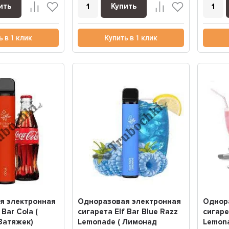
ить
Купить
ь в 1 клик
Купить в 1 клик
я электронная
Одноразовая электронная
Однор
 Bar Cola (
сигарета Elf Bar Blue Razz
сигаре
 Затяжек)
Lemonade ( Лимонад
Lemon