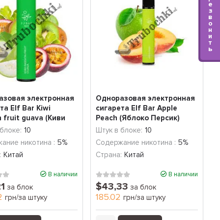
е
з
в
о
н
и
т
ь
азовая электронная
Одноразовая электронная
та Elf Bar Kiwi
сигарета Elf Bar Apple
n fruit guava (Киви
Peach (Яблоко Персик)
(1500 За...
 блоке:
10
Штук в блоке:
10
ание никотина :
5%
Содержание никотина :
5%
:
Китай
Страна:
Китай
В наличии
В наличии
21
$43,33
за блок
за блок
2
185.02
грн/за штуку
грн/за штуку