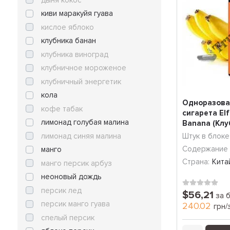
киви маракуйя гуава
кислое яблоко
клубника банан
клубника виноград
клубничное мороженое
клубничный энергетик
кола
Одноразова
кофе табак
сигарета Elf
лимонад голубая малина
Banana (Клу
(...
лимонад синяя малина
Штук в блоке
Содержание 
манго
Страна:
Кита
манго персик арбуз
неоновый дождь
персик лед
$56,21
за 
персик манго гуава
240.02
грн/
спелый персик