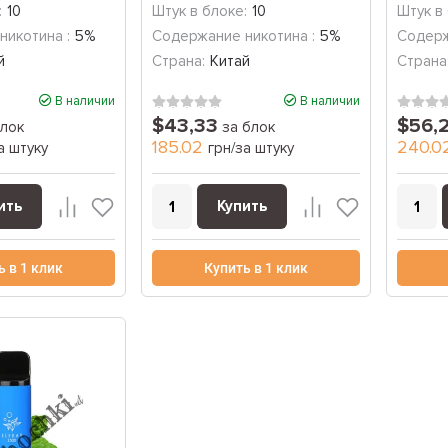
голубая...
лимона
:
10
Штук в блоке:
10
Штук в
никотина :
5%
Содержание никотина :
5%
Содерж
й
Страна:
Китай
Страна
В наличии
В наличии
$43,33
$56,
лок
за блок
185.02
240.0
а штуку
грн/за штуку
ить
Купить
ь в 1 клик
Купить в 1 клик