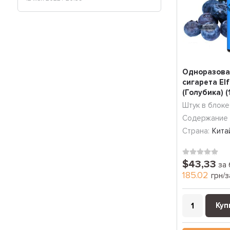
Одноразова
сигарета Elf
(Голубика) 
Штук в блоке
Содержание 
Страна:
Кита
$43,33
за 
185.02
грн/з
Куп