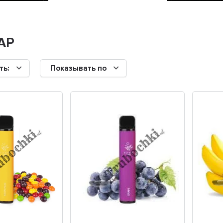
АР
ть:
Показывать по