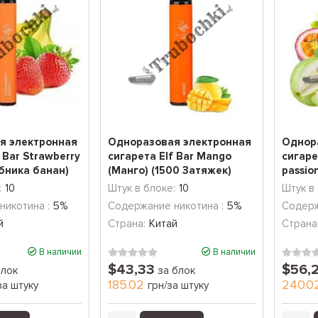
я электронная
Одноразовая электронная
Однор
 Bar Strawberry
сигарета Elf Bar Mango
сигаре
бника банан)
(Манго) (1500 Затяжек)
passio
мара...
:
10
Штук в блоке:
10
Штук в
никотина :
5%
Содержание никотина :
5%
Содерж
й
Страна:
Китай
Страна
В наличии
В наличии
$43,33
$56,
блок
за блок
185.02
240.0
за штуку
грн/за штуку