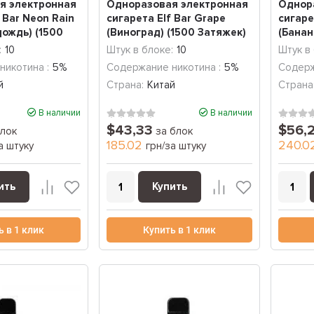
я электронная
Одноразовая электронная
Однор
 Bar Neon Rain
сигарета Elf Bar Grape
сигаре
ождь) (1500
(Виноград) (1500 Затяжек)
(Банан
:
10
Штук в блоке:
10
Штук в
никотина :
5%
Содержание никотина :
5%
Содерж
й
Страна:
Китай
Страна
В наличии
В наличии
$43,33
$56,
лок
за блок
185.02
240.0
а штуку
грн/за штуку
ить
Купить
ь в 1 клик
Купить в 1 клик