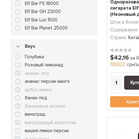
Одноразова
Elf Bar FS 18000
сигарета Elf
Elf Bar GH 23000
(Неоновый д
Elf Bar Lux 1500
Зат...
Штук в блоке
Elf Bar Planet 25000
Содержание 
Страна:
Кита
Вкус
Голубика
$42,16
за б
180.02
грн/з
Розовый лимонад
ананас лед
ананас персик манго
Куп
арбуз лимон
банан лед
Купит
банановое молоко
виноград
виноградный энергетик
вишня лимон персик
дыня кокос