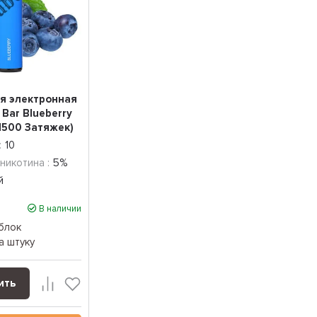
я электронная
 Bar Blueberry
(1500 Затяжек)
:
10
никотина :
5%
й
В наличии
блок
а штуку
ить