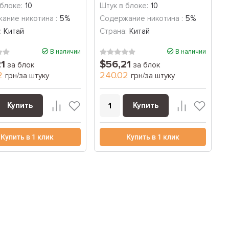
д) (150...
Персик...
 блоке:
10
Штук в блоке:
10
ание никотина :
5%
Содержание никотина :
5%
:
Китай
Страна:
Китай
В наличии
В наличии
21
$56,21
за блок
за блок
2
240.02
грн/за штуку
грн/за штуку
Купить
Купить
Купить в 1 клик
Купить в 1 клик