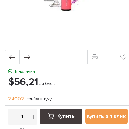
В наличии
$56,21
за блок
240.02
грн/за штуку
Купить
Купить в 1 клик
шт.