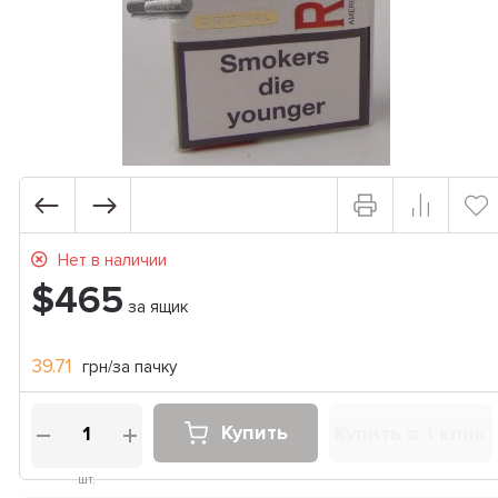
Нет в наличии
$465
за ящик
39.71
грн/за пачку
Купить
Купить в 1 клик
шт.