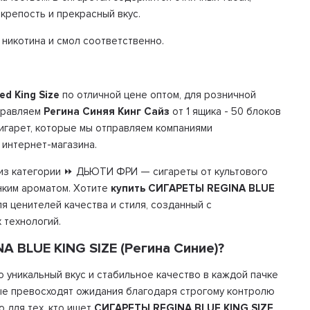
крепость и прекрасный вкус.
г никотина и смол соответственно.
ed King Size
по отличной цене оптом, для розничной
тправляем
Регина Синяя Кинг Сайз
от 1 ящика - 50 блоков
сигарет, которые мы отправляем компаниями
 интернет-магазина.
из категории ⏩ ДЬЮТИ ФРИ — сигареты от культового
нким ароматом. Хотите
купить СИГАРЕТЫ REGINA BLUE
ля ценителей качества и стиля, созданный с
 технологий.
 BLUE KING SIZE (Регина Синие)?
о уникальный вкус и стабильное качество в каждой пачке
орые превосходят ожидания благодаря строгому контролю
о для тех, кто ищет
СИГАРЕТЫ REGINA BLUE KING SIZE