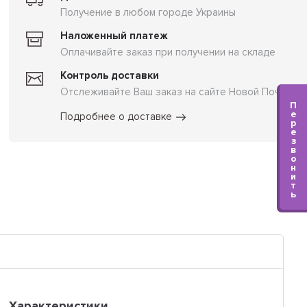
Получение в любом городе Украины
Наложенный платеж
Оплачивайте заказ при получении на складе
Контроль доставки
Отслеживайте Ваш заказ на сайте Новой Почты
П
е
Подробнее о доставке
р
е
з
в
о
н
и
т
ь
Характеристики