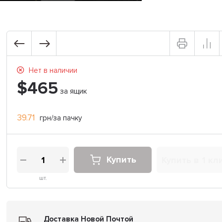
Нет в наличии
$465
за ящик
39.71
грн/за пачку
Купить
Купить в 1 кл
шт.
Доставка Новой Почтой