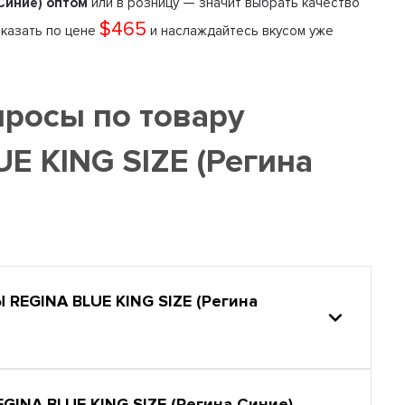
Синие) оптом
или в розницу — значит выбрать качество
$465
заказать по цене
и наслаждайтесь вкусом уже
просы по товару
E KING SIZE (Регина
EGINA BLUE KING SIZE (Регина
NA BLUE KING SIZE (Регина Синие)