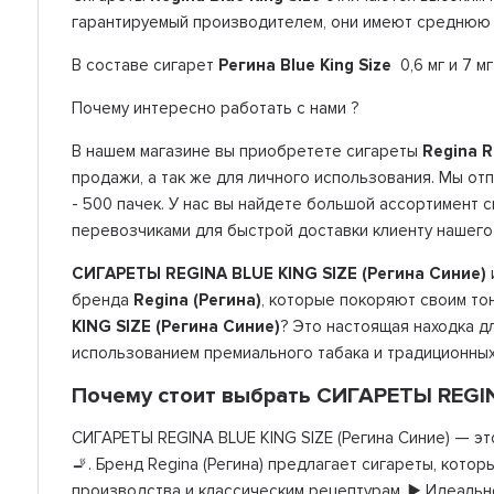
гарантируемый производителем, они имеют среднюю 
В составе сигарет
Регина
Blue King Size
0,6 мг и 7 м
Почему интересно работать с нами ?
В нашем магазине вы приобретете сигареты
Regina R
продажи, а так же для личного использования. Мы о
- 500 пачек. У нас вы найдете большой ассортимент 
перевозчиками для быстрой доставки клиенту нашего
СИГАРЕТЫ REGINA BLUE KING SIZE (Регина Синие)
бренда
Regina (Регина)
, которые покоряют своим то
KING SIZE (Регина Синие)
? Это настоящая находка д
использованием премиального табака и традиционных
Почему стоит выбрать СИГАРЕТЫ REGINA
СИГАРЕТЫ REGINA BLUE KING SIZE (Регина Синие) — эт
🚬. Бренд Regina (Регина) предлагает сигареты, кот
производства и классическим рецептурам. ▶️ Идеальн