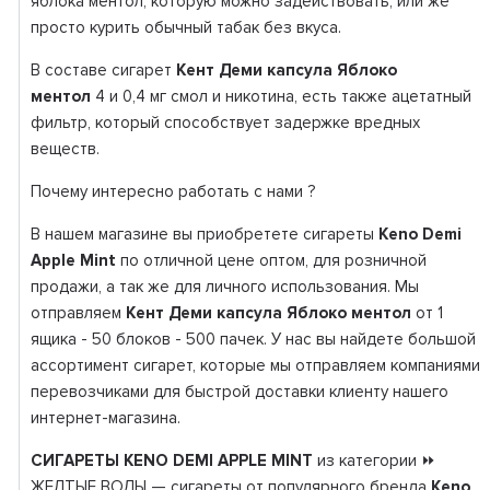
яблока ментол, которую можно задействовать, или же
просто курить обычный табак без вкуса.
В составе сигарет
Кент Деми капсула Яблоко
ментол
4 и 0,4 мг смол и никотина, есть также ацетатный
фильтр, который способствует задержке вредных
веществ.
Почему интересно работать с нами ?
В нашем магазине вы приобретете сигареты
Keno Demi
Apple Mint
по отличной цене оптом, для розничной
продажи, а так же для личного использования. Мы
отправляем
Кент Деми капсула Яблоко ментол
от 1
ящика - 50 блоков - 500 пачек. У нас вы найдете большой
ассортимент сигарет, которые мы отправляем компаниями
перевозчиками для быстрой доставки клиенту нашего
интернет-магазина.
СИГАРЕТЫ KENO DEMI APPLE MINT
из категории ⏩
ЖЕЛТЫЕ ВОДЫ — сигареты от популярного бренда
Keno