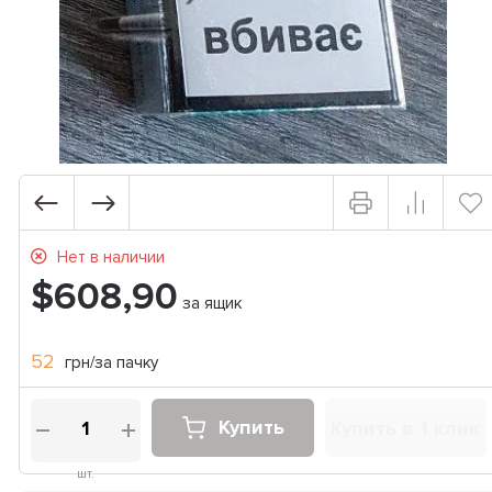
Нет в наличии
$608,90
за ящик
52
грн/за пачку
Купить
Купить в 1 клик
шт.