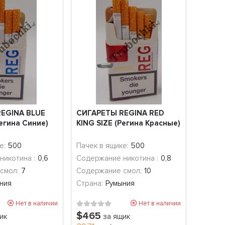
EGINA BLUE
СИГАРЕТЫ REGINA RED
Регина Синие)
KING SIZE (Регина Красные)
е:
500
Пачек в ящике:
500
никотина :
0,6
Содержание никотина :
0,8
смол:
7
Содержание смол:
10
ния
Страна:
Румыния
Нет в наличии
Нет в наличии
$465
ик
за ящик