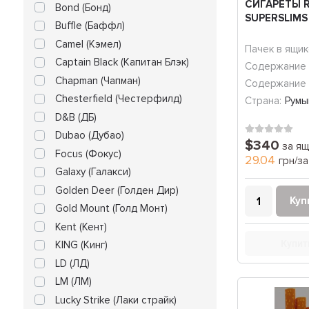
СИГАРЕТЫ 
Bond (Бонд)
SUPERSLIMS
Buffle (Баффл)
Camel (Кэмел)
Пачек в ящик
Captain Black (Капитан Блэк)
Содержание 
Chapman (Чапман)
Содержание 
Chesterfield (Честерфилд)
Страна:
Румы
D&B (ДБ)
Dubao (Дубао)
$340
за ящ
Focus (Фокус)
29.04
грн/за
Galaxy (Галакси)
Golden Deer (Голден Дир)
Куп
Gold Mount (Голд Монт)
Kent (Кент)
Купит
KING (Кинг)
LD (ЛД)
LM (ЛМ)
Lucky Strike (Лаки страйк)