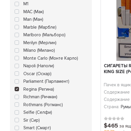
M1
MAC (Мак)
Man (Ман)
Marble (Марбле)
Marlboro (Мальборо)
Merilyn (Мерлин)
Milano (Милано)
Monte Carlo (Монте Карло)
Napoli (Наполи)
СИГАРЕТЫ R
KING SIZE (
Oscar (Оскар)
Parliament (Парламент)
Пачек в ящик
Regina (Регина)
Содержание 
Richman (Ричман)
Содержание 
Rothmans (Ротманс)
Страна:
Румы
Selfie (Селфи)
Sir (Сир)
$465
за ящ
Smart (Смарт)