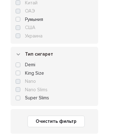
Китай
ОАЭ
Румыния
США
Украина
Тип сигарет
Demi
King Size
Nano
Nano Slims
Super Slims
Очистить фильтр