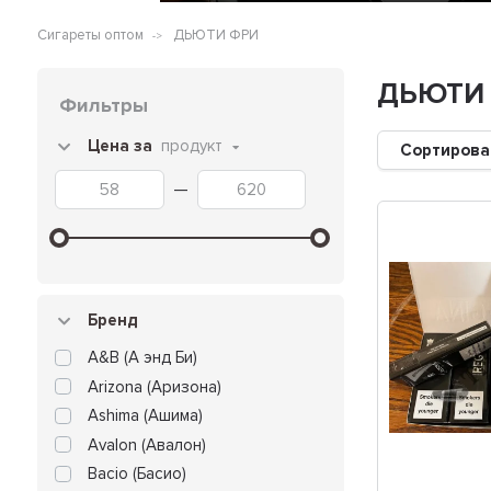
Сигареты оптом
ДЬЮТИ ФРИ
ДЬЮТИ
Фильтры
Цена за
продукт
Сортирова
—
Бренд
A&B (А энд Би)
Arizona (Аризона)
Ashima (Ашима)
Avalon (Авалон)
Bacio (Басио)