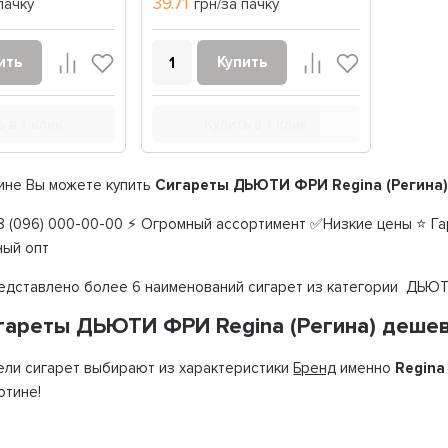
39.71
пачку
грн/за пачку
ить
Купить
ь в 1 клик
Купить в 1 клик
ине Вы можете купить
Сигареты ДЬЮТИ ФРИ Regina (Регина)
 (096) 000-00-00 ⚡ Огромный ассортимент ✅Низкие цены ⭐ Гар
ный опт
редставлено более 6 наименований сигарет из категории ДЬЮТ
игареты ДЬЮТИ ФРИ Regina (Регина) деше
ли сигарет выбирают из характеристики
Бренд
именно
Regina
отине!