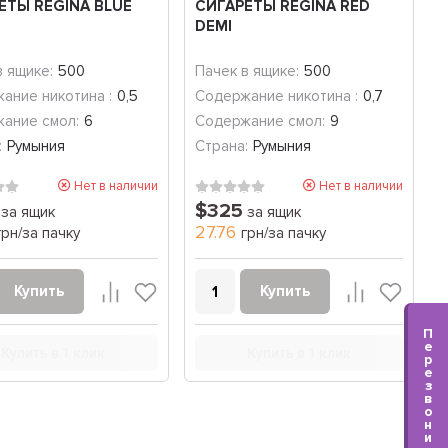
ЕТЫ REGINA BLUE
СИГАРЕТЫ REGINA RED
DEMI
в ящике:
500
Пачек в ящике:
500
ание никотина :
0,5
Содержание никотина :
0,7
ание смол:
6
Содержание смол:
9
:
Румыния
Страна:
Румыния
Нет в наличии
Нет в наличии
$325
за ящик
за ящик
27.76
грн/за пачку
грн/за пачку
Купить
Купить
П
е
Купить в 1 клик
Купить в 1 клик
р
е
з
в
о
н
и