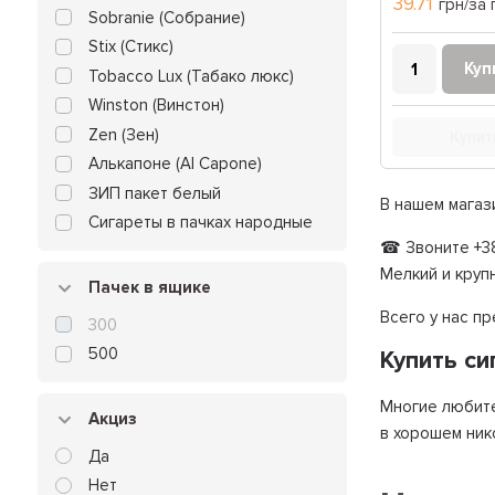
39.71
грн/за 
Sobranie (Собрание)
Stix (Стикс)
Куп
Tobacco Lux (Табако люкс)
Winston (Винстон)
Zen (Зен)
Купит
Алькапоне (Al Capone)
ЗИП пакет белый
В нашем магаз
Сигареты в пачках народные
☎ Звоните +38
Мелкий и круп
Пачек в ящике
Всего у нас п
300
500
Купить с
Многие любите
Акциз
в хорошем ник
Да
Нет