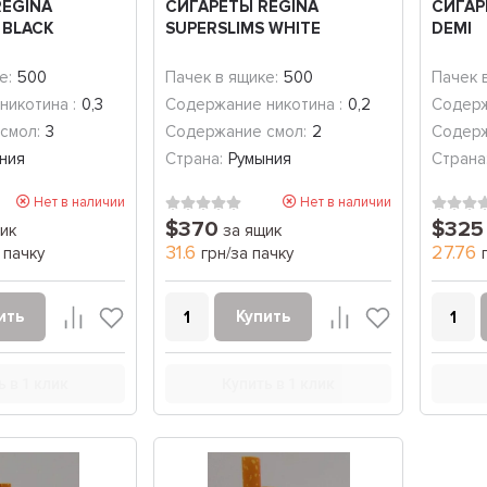
REGINA
СИГАРЕТЫ REGINA
СИГАР
 BLACK
SUPERSLIMS WHITE
DEMI
е:
500
Пачек в ящике:
500
Пачек 
никотина :
0,3
Содержание никотина :
0,2
Содерж
смол:
3
Содержание смол:
2
Содерж
ния
Страна:
Румыния
Страна
Нет в наличии
Нет в наличии
$370
$325
ик
за ящик
31.6
27.76
 пачку
грн/за пачку
ить
Купить
ь в 1 клик
Купить в 1 клик