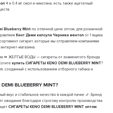
тол
4 и 0,4 мг смол и никотина, есть также ацетатный
ществ.
i Blueberry Mint
по отличной цене оптом, для розничной
тправляем
Кент Деми капсула Черника ментол
от 1 ящика
ассортимент сигарет, которые мы отправляем компаниями
 интернет-магазина.
ии ⏩ ЖЕЛТЫЕ ВОДЫ — сигареты от знаменитого бренда
 Хотите
купить СИГАРЕТЫ KENO DEMI BLUEBERRY MINT
?
ля, созданный с использованием отборного табака и
 DEMI BLUEBERRY MINT?
й вкус и стабильное качество в каждой пачке 🚬. Бренд
дят ожидания благодаря строгому контролю производства
 ищет
СИГАРЕТЫ KENO DEMI BLUEBERRY MINT оптом