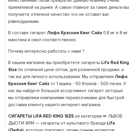
качественный табак превратил данную новинку очень
приемлемой на рынке. А самое главное за такие деньги вы
получаете отличное качество что не оставит вас
равнодушными.
В составе сигарет
Лифа Красная Кинг С
айз
0,8 мг и 8 мг
никотина и смол соответственно.
Почему интересно работать с нами ?
В нашем магазине вы приобретете сигареты
Lifa Red King
Size
по отличной цене оптом, для розничной продажи, а
так же для личного использования. Мы отправляем
Лифа
Красная Кинг С
айз
от 1 ящика - 50 блоков - 500 пачек. У
нас вы найдете большой ассортимент сигарет, которые
мы отправляем компаниями перевозчиками для быстрой
доставки клиенту нашего интернет-магазина.
СИГАРЕТЫ LIFA RED KING SIZE
из категории ⏩ ЛЬВОВ
ДЬЮТИ ФРИ — сигареты от культового бренда
Lifa
(Лифа)
, которые покоряют своим тонким ароматом.