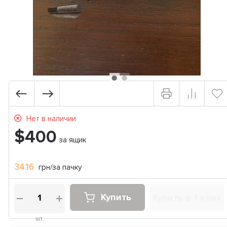
Нет в наличии
$400
за ящик
34.16
грн/за пачку
Купить
Купить в 1 клик
шт.