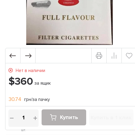
Нет в наличии
$360
за ящик
30.74
грн/за пачку
Купить
Купить в 1 клик
шт.