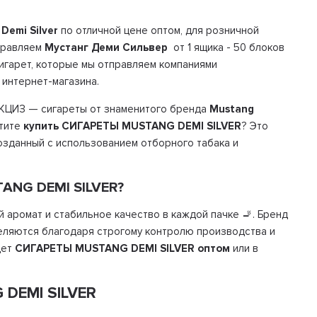
Demi Silver
по отличной цене оптом, для розничной
правляем
Мустанг Деми Cильвер
от 1 ящика - 50 блоков
сигарет, которые мы отправляем компаниями
 интернет-магазина.
КЦИЗ — сигареты от знаменитого бренда
Mustang
отите
купить СИГАРЕТЫ MUSTANG DEMI SILVER
? Это
созданный с использованием отборного табака и
ANG DEMI SILVER?
аромат и стабильное качество в каждой пачке 🚬. Бренд
деляются благодаря строгому контролю производства и
щет
СИГАРЕТЫ MUSTANG DEMI SILVER оптом
или в
DEMI SILVER