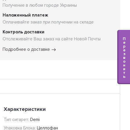
Получение в любом городе Украины
Наложенный платеж
Оплачивайте заказ при получении на складе
Контроль доставки
П
Отслеживайте Ваш заказ на сайте Новой Почты
е
р
Подробнее о доставке
е
з
в
о
н
и
т
ь
Характеристики
Тип сигарет:
Demi
Упаковка Блока:
Целлофан