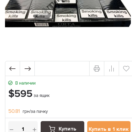
В наличии
$595
за ящик
50.81
грн/за пачку
Купить
Купить в 1 клик