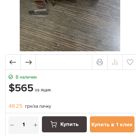
В наличии
$565
за ящик
48.25
грн/за пачку
Купить
Купить в 1 клик