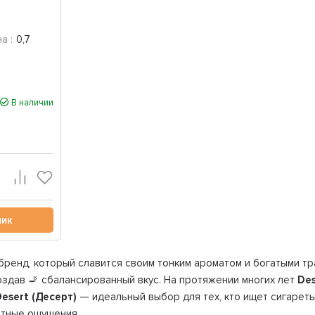
а :
0,7
В наличии
лик
ренд, который славится своим тонким ароматом и богатыми т
оздав 🚬 сбалансированный вкус. На протяжении многих лет
Des
Desert (Десерт)
— идеальный выбор для тех, кто ищет сигареты
ятные ощущения.