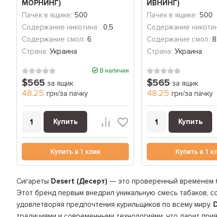
МОРНИНГ)
ИВНИНГ)
Пачек в ящике:
500
Пачек в ящике:
500
Содержание никотина :
0,5
Содержание никотин
Содержание смол:
6
Содержание смол:
8
Страна:
Украина
Страна:
Украина
В наличии
$565
$565
за ящик
за ящик
48.25
48.25
грн/за пачку
грн/за пачку
Купить
Купить
Купить в 1 клик
Купить в 1 к
Сигареты
Desert (Десерт)
— это проверенный временем б
Этот бренд первым внедрил уникальную смесь табаков, с
удовлетворяя предпочтения курильщиков по всему миру.
традициями и современными технологиями, что дарит при