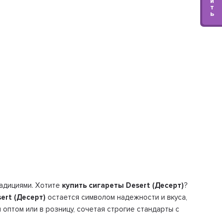
и
т
ь
радициями. Хотите
купить сигареты Desert (Десерт)
?
ert (Десерт)
остается символом надежности и вкуса,
 оптом или в розницу, сочетая строгие стандарты с