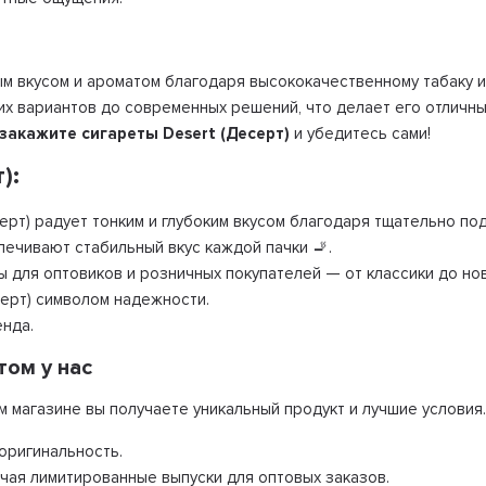
м вкусом и ароматом благодаря высококачественному табаку 
х вариантов до современных решений, что делает его отличны
закажите сигареты Desert (Десерт)
и убедитесь сами!
):
ерт) радует тонким и глубоким вкусом благодаря тщательно по
ечивают стабильный вкус каждой пачки 🚬.
ы для оптовиков и розничных покупателей — от классики до но
ерт) символом надежности.
енда.
том у нас
м магазине вы получаете уникальный продукт и лучшие условия
оригинальность.
ючая лимитированные выпуски для оптовых заказов.