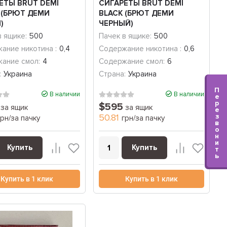
ЕТЫ BRUT DEMI
СИГАРЕТЫ BRUT DEMI
 (БРЮТ ДЕМИ
BLACK (БРЮТ ДЕМИ
)
ЧЕРНЫЙ)
в ящике:
500
Пачек в ящике:
500
ание никотина :
0,4
Содержание никотина :
0,6
ание смол:
4
Содержание смол:
6
:
Украина
Страна:
Украина
П
В наличии
В наличии
е
р
$595
за ящик
за ящик
е
з
50.81
грн/за пачку
грн/за пачку
в
о
н
и
Купить
Купить
т
ь
Купить в 1 клик
Купить в 1 клик