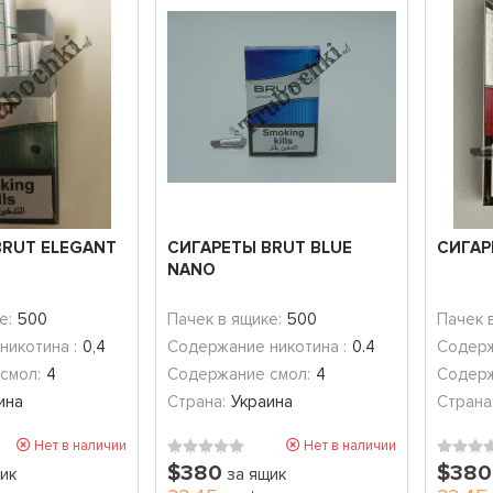
BRUT ELEGANT
СИГАРЕТЫ BRUT BLUE
СИГАР
NANO
е:
500
Пачек в ящике:
500
Пачек 
никотина :
0,4
Содержание никотина :
0.4
Содерж
смол:
4
Содержание смол:
4
Содерж
ина
Страна:
Украина
Страна
Нет в наличии
Нет в наличии
$380
$380
ик
за ящик