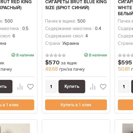
RUT RED KING
СИГАРЕТЫ BRUT BLUE KING
СИГАР
 КРАСНЫЙ)
SIZE (БРЮТ СИНИЙ)
WHITE
БЕЛЫЙ
е:
500
Пачек в ящике:
500
Пачек 
никотина :
0,5
Содержание никотина :
0.4
Содерж
смол:
6
Содержание смол:
4
Содерж
ина
Страна:
Украина
Страна
В наличии
В наличии
$570
$595
ик
за ящик
48.68
50.81
 пачку
грн/за пачку
ить
Купить
ь в 1 клик
Купить в 1 клик