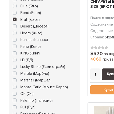
СИГАРЕТЫ B
Blue (Блю)
SIZE (БРЮТ
Bond (Бонд)
Пачек в ящик
Brut (Брют)
Содержание 
Desert (Десерт)
Содержание 
Heets (Хитс)
Страна:
Укра
Kansas (Канзас)
Keno (Кено)
$570
KING (Кинг)
за ящ
48.68
грн/за
LD (ЛД)
Lucky Strike (Лаки страйк)
Marble (Марбле)
Куп
Marshall (Маршал)
Monte Carlo (Монте Карло)
Купит
OK (Ок)
Palermo (Палермо)
Pull (Пул)
Rothmans (Ротманс)