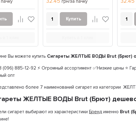
32.45
32.45
 пачку
грн/за пачку
ить
Купить
ь в 1 клик
Купить в 1 клик
ине Вы можете купить
Сигареты ЖЕЛТЫЕ ВОДЫ Brut (Брют) 
 (096) 885-12-92 ⚡ Огромный ассортимент ✅Низкие цены ⭐ Гар
ный опт
редставлено более 7 наименований сигарет из категории ЖЕЛ
игареты ЖЕЛТЫЕ ВОДЫ Brut (Брют) дешев
ли сигарет выбирают из характеристики
Бренд
именно
Brut (
ине!