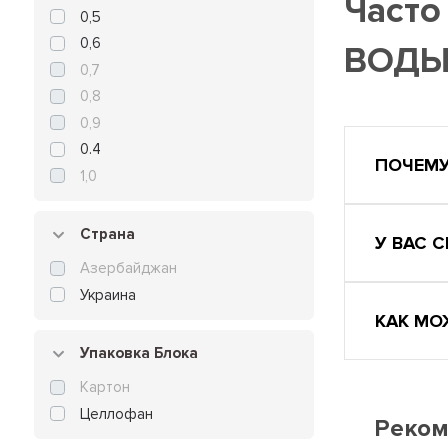
Часто
0,5
0,6
ВОД
0,7
0,8
0,9
0.4
ПОЧЕМУ
1,0
Страна
У ВАС 
Азербайджан
Украина
КАК МО
Упаковка Блока
Картон
Целлофан
Реком