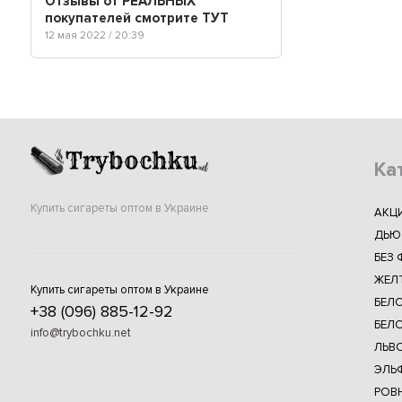
Отзывы от РЕАЛЬНЫХ
покупателей смотрите ТУТ
12 мая 2022 / 20:39
Ка
Купить сигареты оптом в Украине
АКЦ
ДЬЮ
БЕЗ 
ЖЕЛ
Купить сигареты оптом в Украине
БЕЛ
+38 (096) 885-12-92
БЕЛО
info@trybochku.net
ЛЬВ
ЭЛЬФ
РОВ