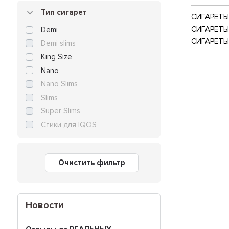
Тип сигарет
СИГАРЕТЫ 
СИГАРЕТЫ
Demi
СИГАРЕТЫ
Demi slims
King Size
Nano
Nano Slims
Slims
Super Slims
Стики для IQOS
Очистить фильтр
Новости