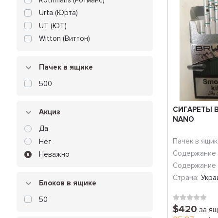
Urta (Юрта)
UT (ЮТ)
Witton (Виттон)
Пачек в ящике
500
СИГАРЕТЫ 
Акциз
NANO
Да
Пачек в ящик
Нет
Содержание 
Неважно
Содержание 
Страна:
Укра
Блоков в ящике
50
$420
за ящ