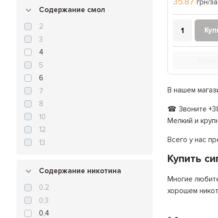
35.87
грн/за
Содержание смол
2
Куп
3
4
Купит
5
6
В нашем магаз
7
8
☎ Звоните +38
10
Мелкий и круп
12
Всего у нас п
13
Купить с
Содержание никотина
Многие любите
0,2
хорошем никот
0,3
0,4