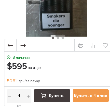
В наличии
$595
за ящик
50.81
грн/за пачку
Купить
Купить в 1 клик
шт.