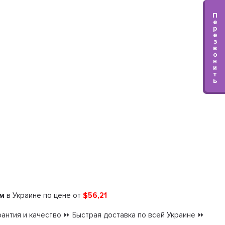
П
е
р
е
з
в
о
н
и
т
ь
ом
в Украине по цене от
$56,21
антия и качество ⏩ Быстрая доставка по всей Украине ⏩