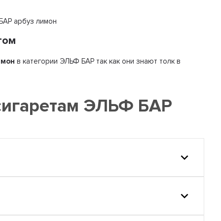
 БАР арбуз лимон
том
имон
в категории ЭЛЬФ БАР так как они знают толк в
сигаретам ЭЛЬФ БАР