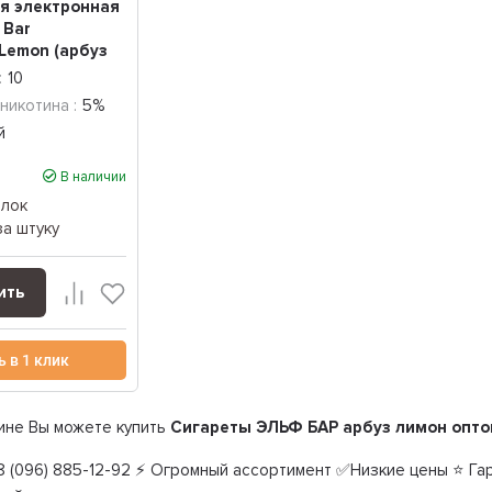
я электронная
 Bar
Lemon (арбуз
...
:
10
никотина :
5%
й
В наличии
блок
за штуку
ить
ь в 1 клик
ине Вы можете купить
Сигареты ЭЛЬФ БАР арбуз лимон опт
 (096) 885-12-92 ⚡ Огромный ассортимент ✅Низкие цены ⭐ Гар