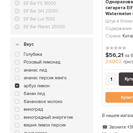
Одноразова
Elf Bar FS 18000
сигарета Elf
Elf Bar GH 23000
Watermelon 
Elf Bar Lux 1500
лимон) (2000
Штук в блоке
Elf Bar Planet 25000
Содержание 
Страна:
Кита
Вкус
Голубика
$56,21
за 
240.02
грн/
Розовый лимонад
ананас лед
ананас персик манго
Куп
арбуз лимон
банан лед
Купит
банановое молоко
виноград
В нашем магаз
виноградный энергетик
вишня лимон персик
☎ Звоните +38
дыня кокос