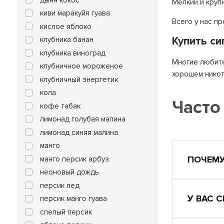
Мелкий и круп
киви маракуйя гуава
Всего у нас п
кислое яблоко
Купить с
клубника банан
клубника виноград
Многие любите
клубничное мороженое
хорошем никот
клубничный энергетик
кола
Часто
кофе табак
лимонад голубая малина
лимонад синяя малина
манго
ПОЧЕМУ
манго персик арбуз
неоновый дождь
персик лед
У ВАС 
персик манго гуава
спелый персик