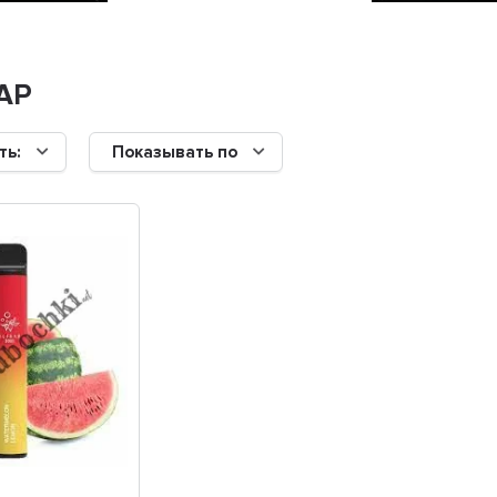
АР
ть:
Показывать по