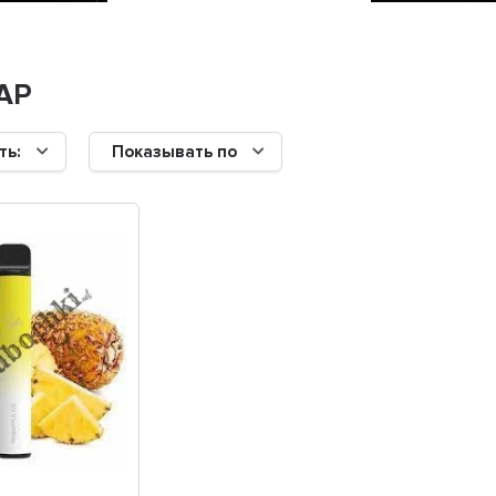
АР
ть:
Показывать по