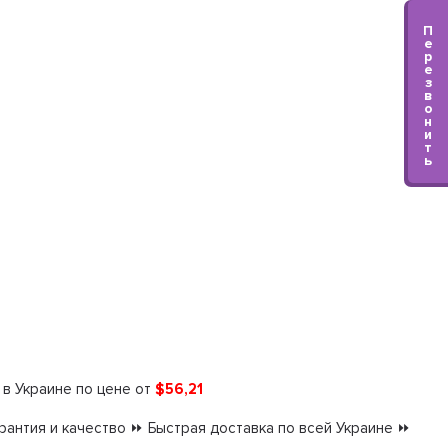
П
е
р
е
з
в
о
н
и
т
ь
в Украине по цене от
$56,21
антия и качество ⏩ Быстрая доставка по всей Украине ⏩