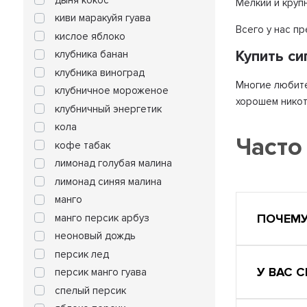
Мелкий и круп
киви маракуйя гуава
Всего у нас п
кислое яблоко
Купить с
клубника банан
клубника виноград
Многие любите
клубничное мороженое
хорошем никот
клубничный энергетик
кола
Часто
кофе табак
лимонад голубая малина
лимонад синяя малина
манго
ПОЧЕМУ
манго персик арбуз
неоновый дождь
персик лед
У ВАС 
персик манго гуава
спелый персик