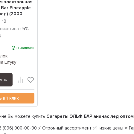
я электронная
 Bar Pineapple
лед) (2000
:
10
никотина :
5%
й
В наличии
блок
за штуку
ить
ь в 1 клик
ине Вы можете купить
Сигареты ЭЛЬФ БАР ананас лед оптом
 (096) 000-00-00 ⚡ Огромный ассортимент ✅Низкие цены ⭐ Гар