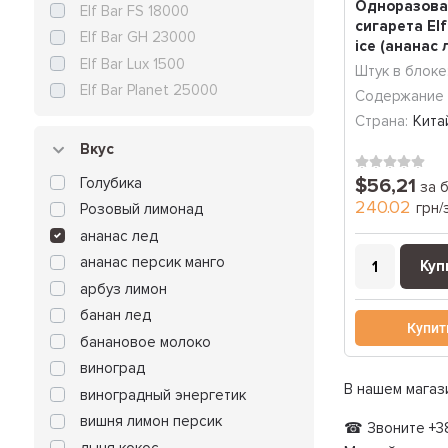
Одноразова
Elf Bar FS 18000
сигарета Elf
Elf Bar GH 23000
ice (ананас 
Elf Bar Lux 1500
Зат...
Штук в блоке
Elf Bar Planet 25000
Содержание 
Страна:
Кита
Вкус
Голубика
$56,21
за 
240.02
грн/
Розовый лимонад
ананас лед
ананас персик манго
Куп
арбуз лимон
банан лед
Купит
банановое молоко
виноград
В нашем магаз
виноградный энергетик
вишня лимон персик
☎ Звоните +38
дыня кокос