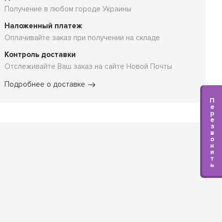
Получение в любом городе Украины
Наложенный платеж
Оплачивайте заказ при получении на складе
Контроль доставки
Отслеживайте Ваш заказ на сайте Новой Почты
Подробнее о доставке
П
е
р
е
з
в
о
н
и
т
ь