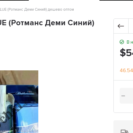
UE (Ротманс Деми Синий) дешево оптом
 (Ротманс Деми Синий)
В н
$5
46.5