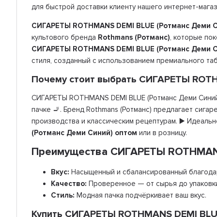
для быстрой доставки клиенту нашего интернет-магаз
СИГАРЕТЫ ROTHMANS DEMI BLUE (Ротманс Деми С
культового бренда
Rothmans (Ротманс)
, которые по
СИГАРЕТЫ ROTHMANS DEMI BLUE (Ротманс Деми С
стиля, созданный с использованием премиального таб
Почему стоит выбрать СИГАРЕТЫ ROTH
СИГАРЕТЫ ROTHMANS DEMI BLUE (Ротманс Деми Синий)
пачке 🚬. Бренд Rothmans (Ротманс) предлагает сига
производства и классическим рецептурам. ▶️ Идеальн
(Ротманс Деми Синий) оптом
или в розницу.
Преимущества СИГАРЕТЫ ROTHMANS
Вкус:
Насыщенный и сбалансированный благодар
Качество:
Проверенное — от сырья до упаковк
Стиль:
Модная пачка подчёркивает ваш вкус.
Купить СИГАРЕТЫ ROTHMANS DEMI BLUE 