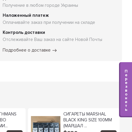
Получение в любом городе Украины
Наложенный платеж
Оплачивайте заказ при получении на складе
Контроль доставки
Отслеживайте Ваш заказ на сайте Новой Почты
Подробнее о доставке
П
е
р
е
з
в
о
н
и
т
ь
THMANS
СИГАРЕТЫ MARSHAL
RBO
BLACK KING SIZE 100MM
И...
(МАРШАЛ ...