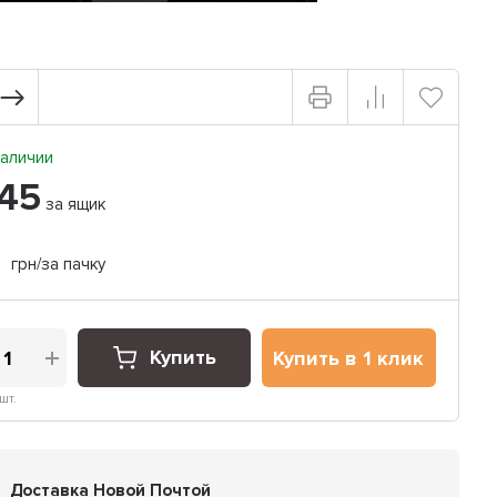
аличии
45
за ящик
4
грн/за пачку
Купить
Купить в 1 клик
шт.
Доставка Новой Почтой