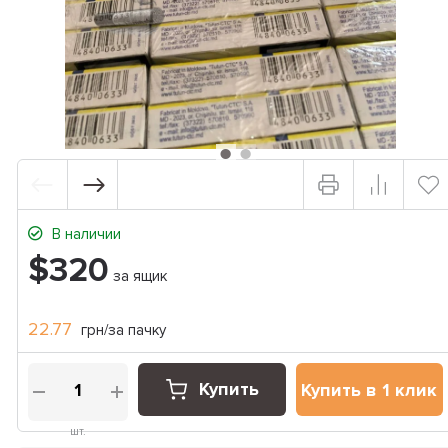
В наличии
$320
за ящик
22.77
грн/за пачку
Купить
Купить в 1 клик
шт.