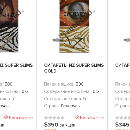
Z SUPER SLIMS
СИГАРЕТЫ NZ SUPER SLIMS
СИГАР
GOLD
е:
500
Пачек в ящике:
500
Пачек 
никотина :
0,6
Содержание никотина :
0,5
Содерж
смол:
7
Содержание смол:
5
Содерж
русь
Страна:
Беларусь
Страна
Нет в наличии
Нет в наличии
$350
$345
ик
за ящик