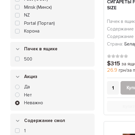
СИГАРЕТЫ F
Minsk (Минск)
SIZE
NZ
Пачек в ящик
Portal (Портал)
Содержание 
Корона
Содержание 
Страна:
Бела
Пачек в ящике
500
$315
за ящ
26.9
грн/за 
Акциз
Да
Куп
Нет
Неважно
Купит
Содержание смол
1