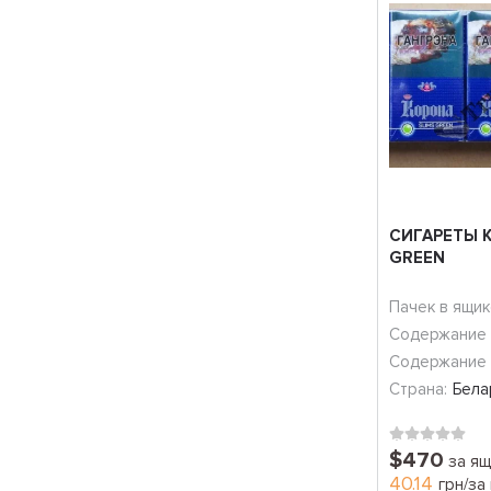
СИГАРЕТЫ К
GREEN
Пачек в ящик
Содержание 
Содержание 
Страна:
Бела
$470
за ящ
40.14
грн/за