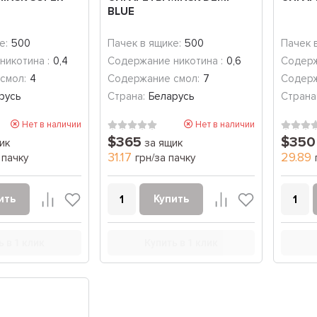
BLUE
е:
500
Пачек в ящике:
500
Пачек 
никотина :
0,4
Содержание никотина :
0,6
Содерж
смол:
4
Содержание смол:
7
Содерж
русь
Страна:
Беларусь
Страна
Нет в наличии
Нет в наличии
$365
$350
ик
за ящик
31.17
29.89
 пачку
грн/за пачку
ить
Купить
ь в 1 клик
Купить в 1 клик