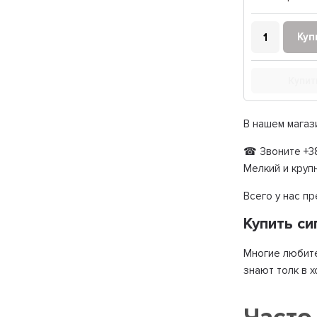
Куп
Купит
В нашем магаз
☎ Звоните +38
Мелкий и круп
Всего у нас п
Купить с
Многие любите
знают толк в 