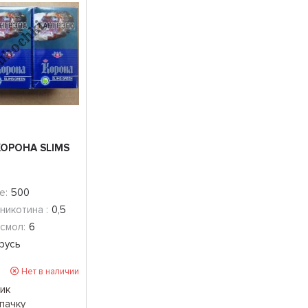
ОРОНА SLIMS
е:
500
никотина :
0,5
смол:
6
русь
Нет в наличии
ик
 пачку