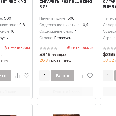
EST RED KING
СИГАРЕТЫ FEST BLUE KING
СИГАР
SIZE
SLIMS
е:
500
Пачек в ящике:
500
Пачек 
никотина :
0,8
Содержание никотина :
0,4
Содерж
смол:
10
Содержание смол:
4
Содерж
русь
Страна:
Беларусь
Страна
Нет в наличии
Нет в наличии
$315
$355
ик
за ящик
26.9
30.32
пачку
грн/за пачку
ить
Купить
ь в 1 клик
Купить в 1 клик