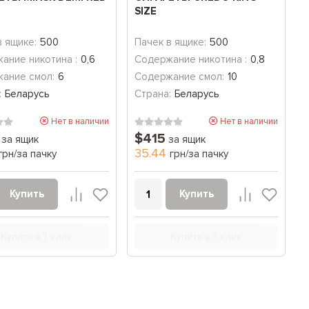
SIZE
в ящике:
500
Пачек в ящике:
500
ание никотина :
0,6
Содержание никотина :
0,8
ание смол:
6
Содержание смол:
10
:
Беларусь
Страна:
Беларусь
Нет в наличии
Нет в наличии
$415
за ящик
за ящик
35.44
грн/за пачку
грн/за пачку
Купить
Купить
Купить в 1 клик
Купить в 1 клик