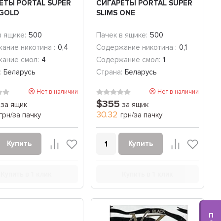
ЕТЫ PORTAL SUPER
СИГАРЕТЫ PORTAL SUPER
 GOLD
SLIMS ONE
в ящике:
500
Пачек в ящике:
500
ание никотина :
0,4
Содержание никотина :
0,1
ание смол:
4
Содержание смол:
1
:
Беларусь
Страна:
Беларусь
Нет в наличии
Нет в наличии
$355
за ящик
за ящик
30.32
грн/за пачку
грн/за пачку
Купить
Купить
Купить в 1 клик
Купить в 1 клик
П