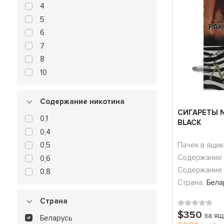
4
5
6
7
8
10
Содержание никотина
СИГАРЕТЫ N
0,1
BLACK
0,4
0,5
Пачек в ящик
Содержание 
0,6
Содержание 
0,8
Страна:
Бела
Страна
$350
за ящ
Беларусь