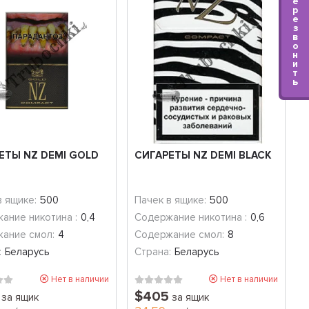
е
р
е
з
в
о
н
и
т
ь
ЕТЫ NZ DEMI GOLD
СИГАРЕТЫ NZ DEMI BLACK
в ящике:
500
Пачек в ящике:
500
ание никотина :
0,4
Содержание никотина :
0,6
ание смол:
4
Содержание смол:
8
:
Беларусь
Страна:
Беларусь
Нет в наличии
Нет в наличии
$405
за ящик
за ящик