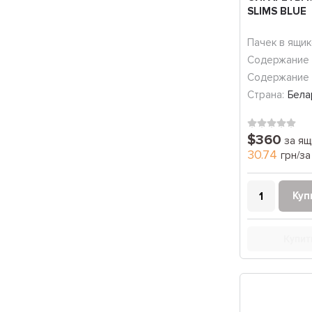
SLIMS BLUE
Пачек в ящик
Содержание 
Содержание 
Страна:
Бела
$360
за ящ
30.74
грн/за
Куп
Купит