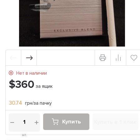
Нет в наличии
$360
за ящик
30.74
грн/за пачку
Купить
Купить в 1 клик
шт.