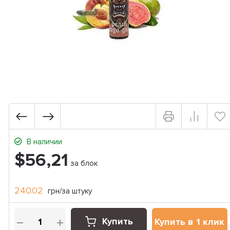
В наличии
$56,21
за блок
240.02
грн/за штуку
Купить
Купить в 1 клик