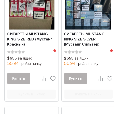
СИГАРЕТЫ MUSTANG
СИГАРЕТЫ MUSTANG
KING SIZE RED (Мустанг
KING SIZE SILVER
Красный)
(Мустанг Сильвер)
$655
за ящик
$655
за ящик
55.94
55.94
грн/за пачку
грн/за пачку
Купить
Купить
Купить в 1 клик
Купить в 1 клик