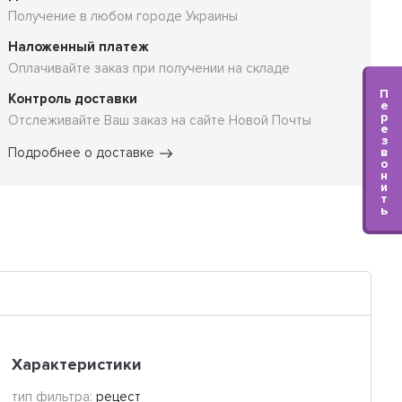
Получение в любом городе Украины
Наложенный платеж
Оплачивайте заказ при получении на складе
П
Контроль доставки
е
р
Отслеживайте Ваш заказ на сайте Новой Почты
е
з
Подробнее о доставке
в
о
н
и
т
ь
Характеристики
тип фильтра:
рецест