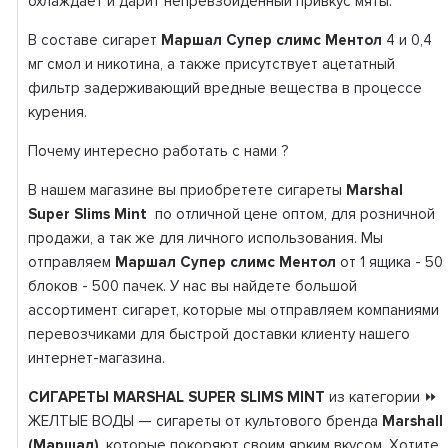
охлаждает и дарит непревзойденный привкус мяты.
В составе сигарет
Маршал Супер слимс Ментол
4 и 0,4
мг смол и никотина, а также присутствует ацетатный
фильтр задерживающий вредные вещества в процессе
курения.
Почему интересно работать с нами ?
В нашем магазине вы приобретете сигареты
Marshal
Super Slims Mint
по отличной цене оптом, для розничной
продажи, а так же для личного использования. Мы
отправляем
Маршал Супер слимс Ментол
от 1 ящика - 50
блоков - 500 пачек. У нас вы найдете большой
ассортимент сигарет, которые мы отправляем компаниями
перевозчиками для быстрой доставки клиенту нашего
интернет-магазина.
СИГАРЕТЫ MARSHAL SUPER SLIMS MINT
из категории ⏩
ЖЕЛТЫЕ ВОДЫ — сигареты от культового бренда
Marshall
(Маршал)
, которые покоряют своим ярким вкусом. Хотите