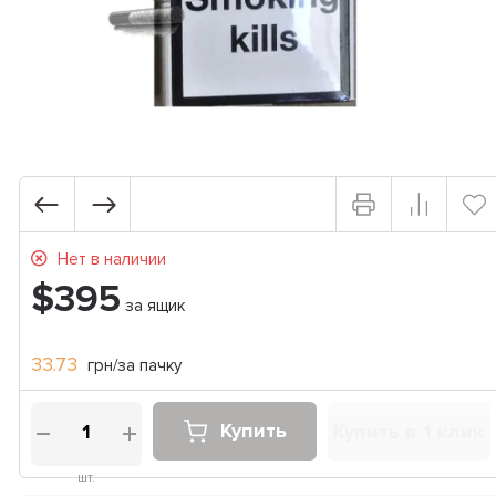
Нет в наличии
$395
за ящик
33.73
грн/за пачку
Купить
Купить в 1 клик
шт.