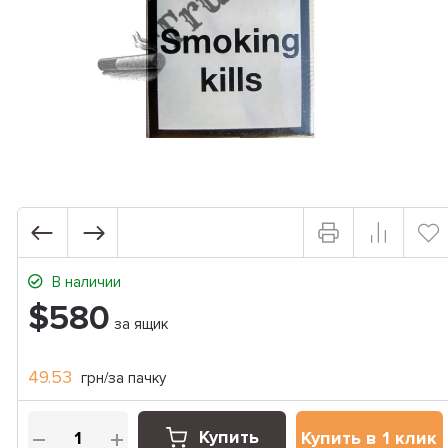
В наличии
$580
за ящик
49.53
грн/за пачку
Купить
Купить в 1 клик