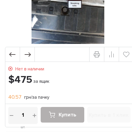
Нет в наличии
$475
за ящик
40.57
грн/за пачку
Купить
Купить в 1 клик
шт.