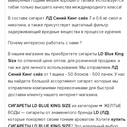
вывереных годами мешек хорошего табака. Используется
табак только высшего качества международного класса!
В составе сигарет
ЛД Синий Кинг сайз
7 и 0,6 мг смол и
никотина, а также присутствует ацетатный фильтр
задерживающий вредные вещества в процессе курения.
Почему интересно работать с нами ?
В нашем магазине вы приобретете сигареты
LD Blue King
Size
по отличной цене оптом, для розничной продажи, а
так же для личного использования. Мы отправляем
ЛД
Синий Кинг сайз
от 1 ящика - 50 блоков - 500 пачек. У нас
вы найдете большой ассортимент сигарет, которые мы
отправляем компаниями перевозчиками для быстрой
доставки клиенту нашего интернет-магазина.
СИГАРЕТЫ LD BLUE KING SIZE
из категории ⏩ ЖЕЛТЫЕ
ВОДЫ — сигареты от знаменитого бренда
LD (ЛД)
,
которые покоряют своим тонким ароматом. Хотите
купить
СИГАРЕТЫ LD BLUE KING SIZE
? Это идеальный выбор