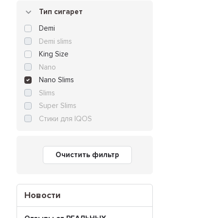
Тип сигарет
Demi
Demi slims
King Size
Nano
Nano Slims
Slims
Super Slims
Стики для IQOS
Очистить фильтр
Новости