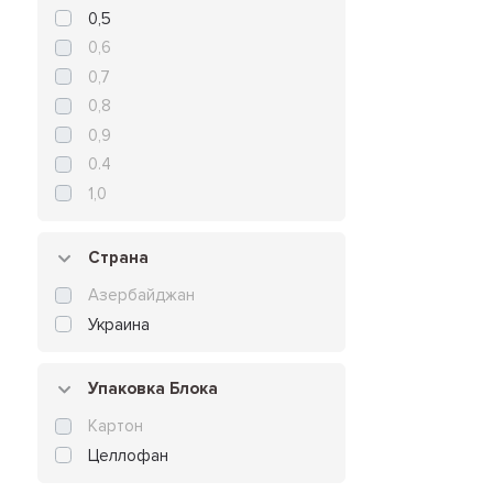
0,5
0,6
0,7
0,8
0,9
0.4
1,0
Страна
Азербайджан
Украина
Упаковка Блока
Картон
Целлофан