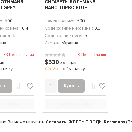
ROTHMANS
СИГАРЕТЫ ROTHMANS
O GREY
NANO TURBO BLUE
е:
500
Пачек в ящике:
500
никотина :
0,4
Содержание никотина :
0,5
смол:
4
Содержание смол:
5
ина
Страна:
Украина
Нет в наличии
Нет в наличии
$530
ик
за ящик
45.26
а пачку
грн/за пачку
ить
Купить
ь в 1 клик
Купить в 1 клик
ине Вы можете купить
Сигареты ЖЕЛТЫЕ ВОДЫ Rothmans (Рот