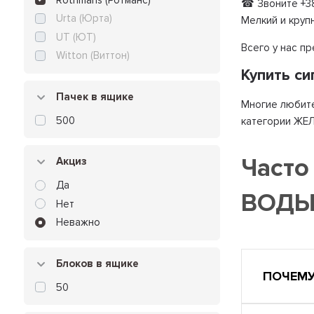
☎ Звоните +38
Urta (Юрта)
Мелкий и круп
UT (ЮТ)
Всего у нас п
Witton (Виттон)
Купить с
Пачек в ящике
Многие любите
500
категории ЖЕЛ
Часто
Акциз
Да
ВОД
Нет
Неважно
Блоков в ящике
ПОЧЕМУ
50