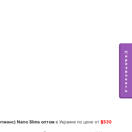
П
е
р
е
з
в
о
н
и
т
ь
манс) Nano Slims оптом
в Украине по цене от
$530