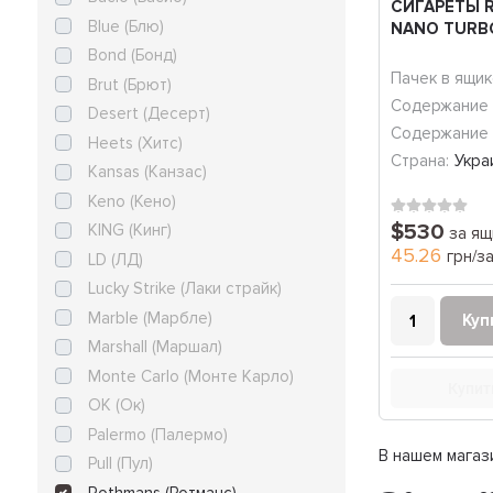
СИГАРЕТЫ 
Blue (Блю)
NANO TURB
Bond (Бонд)
Пачек в ящик
Brut (Брют)
Содержание 
Desert (Десерт)
Содержание 
Heets (Хитс)
Страна:
Укра
Kansas (Канзас)
Keno (Кено)
$530
KING (Кинг)
за ящ
45.26
грн/з
LD (ЛД)
Lucky Strike (Лаки страйк)
Marble (Марбле)
Куп
Marshall (Маршал)
Monte Carlo (Монте Карло)
Купит
OK (Ок)
Palermo (Палермо)
В нашем магаз
Pull (Пул)
Rothmans (Ротманс)