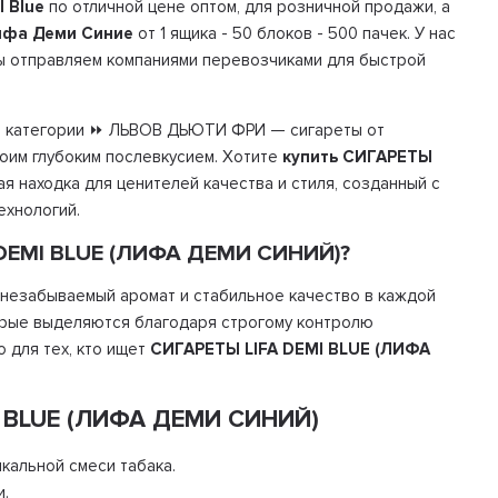
I Blue
по отличной цене оптом, для розничной продажи, а
ифа Деми Синие
от 1 ящика - 50 блоков - 500 пачек. У нас
мы отправляем компаниями перевозчиками для быстрой
 категории ⏩ ЛЬВОВ ДЬЮТИ ФРИ — сигареты от
воим глубоким послевкусием. Хотите
купить СИГАРЕТЫ
ая находка для ценителей качества и стиля, созданный с
ехнологий.
 DEMI BLUE (ЛИФА ДЕМИ СИНИЙ)?
незабываемый аромат и стабильное качество в каждой
оторые выделяются благодаря строгому контролю
 для тех, кто ищет
СИГАРЕТЫ LIFA DEMI BLUE (ЛИФА
I BLUE (ЛИФА ДЕМИ СИНИЙ)
кальной смеси табака.
и.