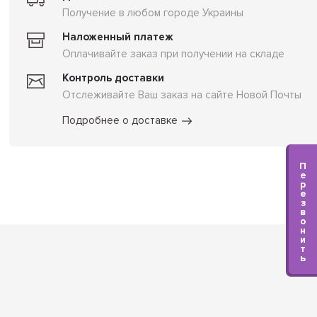
Получение в любом городе Украины
Наложенный платеж
Оплачивайте заказ при получении на складе
Контроль доставки
Отслеживайте Ваш заказ на сайте Новой Почты
Подробнее о доставке
П
е
р
е
з
в
о
н
и
т
ь