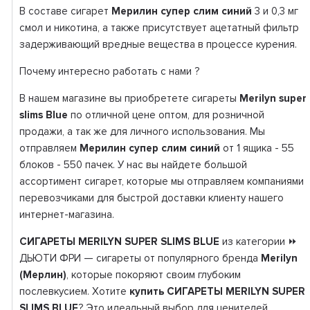
В составе сигарет
Мерилин супер слим синий
3 и 0,3 мг
смол и никотина, а также присутствует ацетатный фильтр
задерживающий вредные вещества в процессе курения.
Почему интересно работать с нами ?
В нашем магазине вы приобретете сигареты
Merilyn super
slims
Blue
по отличной цене оптом, для розничной
продажи, а так же для личного использования. Мы
отправляем
Мерилин супер слим синий
от 1 ящика - 55
блоков - 550 пачек. У нас вы найдете большой
ассортимент сигарет, которые мы отправляем компаниями
перевозчиками для быстрой доставки клиенту нашего
интернет-магазина.
СИГАРЕТЫ MERILYN SUPER SLIMS BLUE
из категории ⏩
ДЬЮТИ ФРИ — сигареты от популярного бренда
Merilyn
(Мерлин)
, которые покоряют своим глубоким
послевкусием. Хотите
купить СИГАРЕТЫ MERILYN SUPER
SLIMS BLUE
? Это идеальный выбор для ценителей