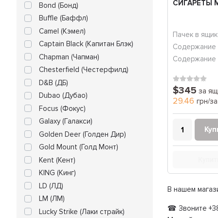
СИГАРЕТЫ 
Bond (Бонд)
Buffle (Баффл)
Camel (Кэмел)
Пачек в ящик
Captain Black (Капитан Блэк)
Содержание 
Chapman (Чапман)
Содержание 
Chesterfield (Честерфилд)
D&B (ДБ)
$345
за ящ
Dubao (Дубао)
29.46
грн/за
Focus (Фокус)
Galaxy (Галакси)
Куп
Golden Deer (Голден Дир)
Gold Mount (Голд Монт)
Kent (Кент)
Купит
KING (Кинг)
LD (ЛД)
В нашем магаз
LM (ЛМ)
☎ Звоните +38
Lucky Strike (Лаки страйк)