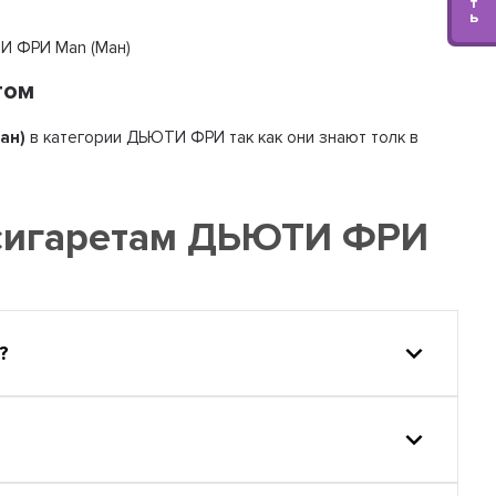
т
ь
ТИ ФРИ Man (Ман)
том
ан)
в категории ДЬЮТИ ФРИ так как они знают толк в
 сигаретам ДЬЮТИ ФРИ
?