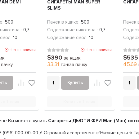
MAN DEMI
СИГАРЕТЫ MAN SUPER
СИГАР
SLIMS
е:
500
Пачек в ящике:
500
Пачек 
никотина :
0,7
Содержание никотина :
0,7
Содерж
смол:
10
Содержание смол:
10
Содерж
Нет в наличии
Нет в наличии
$390
$535
ик
за ящик
33.31
45.69
 пачку
грн/за пачку
ить
Купить
ь в 1 клик
Купить в 1 клик
ине Вы можете купить
Сигареты ДЬЮТИ ФРИ Man (Ман) опт
 (096) 000-00-00 ⚡ Огромный ассортимент ✅Низкие цены ⭐ Гар