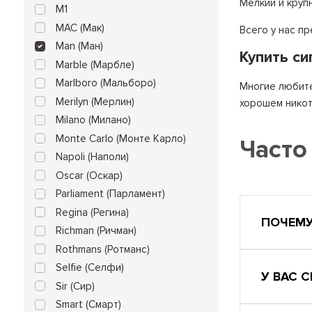
Мелкий и круп
M1
MAC (Мак)
Всего у нас п
Man (Ман)
Купить с
Marble (Марбле)
Marlboro (Мальборо)
Многие любите
Merilyn (Мерлин)
хорошем никот
Milano (Милано)
Monte Carlo (Монте Карло)
Часто
Napoli (Наполи)
Oscar (Оскар)
Parliament (Парламент)
Regina (Регина)
ПОЧЕМУ
Richman (Ричман)
Rothmans (Ротманс)
Selfie (Селфи)
У ВАС 
Sir (Сир)
Smart (Смарт)