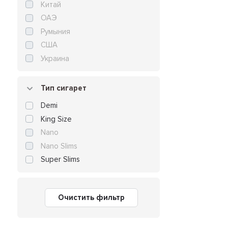
Китай
ОАЭ
Румыния
США
Украина
Тип сигарет
Demi
King Size
Nano
Nano Slims
Super Slims
Очистить фильтр