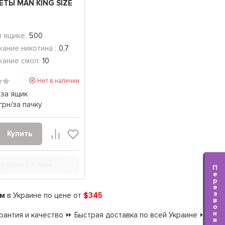
ЕТЫ MAN KING SIZE
в ящике:
500
ание никотина :
0,7
ание смол:
10
Нет в наличии
за ящик
грн/за пачку
Купить
Купить в 1 клик
П
е
р
е
з
ом
в Украине по цене от
$345
в
о
н
антия и качество ⏩ Быстрая доставка по всей Украине ⏩
и