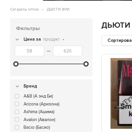
Сигареты оптом
ДЬЮТИ ФРИ
ДЬЮТИ
Фильтры
Цена за
продукт
Сортирова
—
Бренд
A&B (А энд Би)
Arizona (Аризона)
Ashima (Ашима)
Avalon (Авалон)
Bacio (Басио)