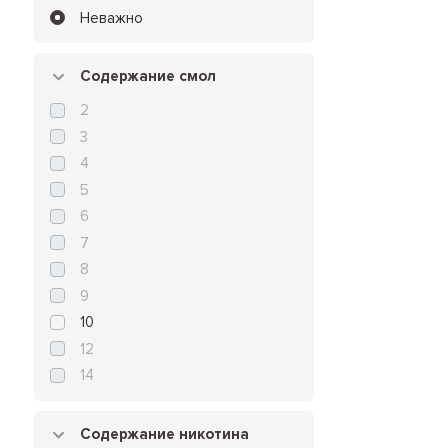
Неважно
Содержание смол
2
3
4
5
6
7
8
9
10
12
14
Содержание никотина