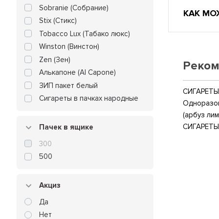
Sobranie (Собрание)
КАК МО
Stix (Стикс)
Tobacco Lux (Табако люкс)
Winston (Винстон)
Zen (Зен)
Реком
Алькапоне (Al Capone)
ЗИП пакет белый
СИГАРЕТЫ 
Сигареты в пачках народные
Одноразов
(арбуз лим
СИГАРЕТЫ
Пачек в ящике
300
500
Акциз
Да
Нет