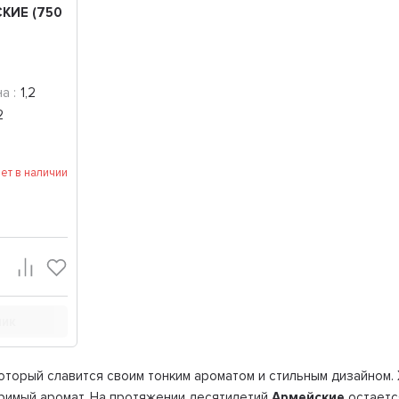
КИЕ (750
а :
1,2
2
ет в наличии
лик
оторый славится своим тонким ароматом и стильным дизайном.
оримый аромат. На протяжении десятилетий
Армейские
остаетс