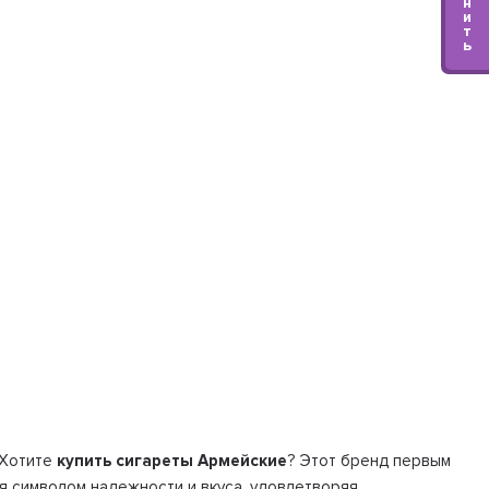
н
и
т
ь
 Хотите
купить сигареты Армейские
? Этот бренд первым
я символом надежности и вкуса, удовлетворяя