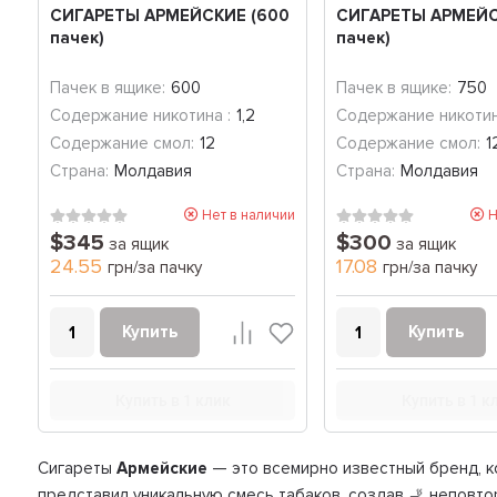
СИГАРЕТЫ АРМЕЙСКИЕ (600
СИГАРЕТЫ АРМЕЙС
пачек)
пачек)
Пачек в ящике:
600
Пачек в ящике:
750
Содержание никотина :
1,2
Содержание никотин
Содержание смол:
12
Содержание смол:
1
Страна:
Молдавия
Страна:
Молдавия
Нет в наличии
Н
$345
$300
за ящик
за ящик
24.55
17.08
грн/за пачку
грн/за пачку
Купить
Купить
Купить в 1 клик
Купить в 1 к
Сигареты
Армейские
— это всемирно известный бренд, к
представил уникальную смесь табаков, создав 🚬 неповт