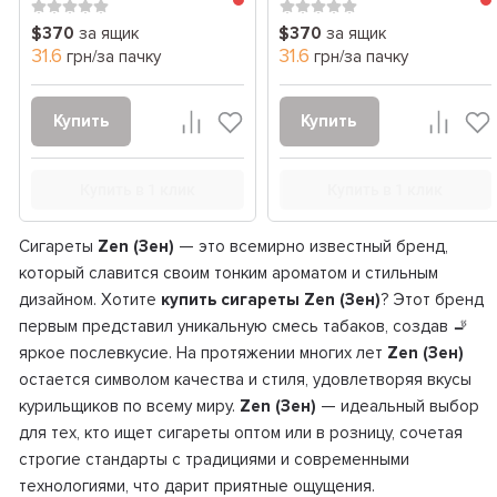
$370
за ящик
$370
за ящик
31.6
31.6
грн/за пачку
грн/за пачку
Купить
Купить
Купить в 1 клик
Купить в 1 клик
Сигареты
Zen (Зен)
— это всемирно известный бренд,
который славится своим тонким ароматом и стильным
дизайном. Хотите
купить сигареты Zen (Зен)
? Этот бренд
первым представил уникальную смесь табаков, создав 🚬
яркое послевкусие. На протяжении многих лет
Zen (Зен)
остается символом качества и стиля, удовлетворяя вкусы
курильщиков по всему миру.
Zen (Зен)
— идеальный выбор
для тех, кто ищет сигареты оптом или в розницу, сочетая
строгие стандарты с традициями и современными
технологиями, что дарит приятные ощущения.