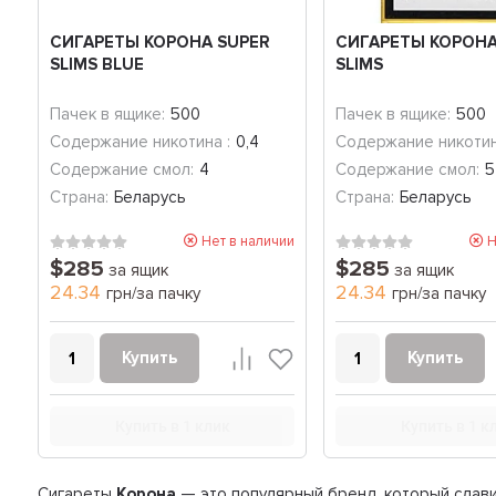
СИГАРЕТЫ КОРОНА SUPER
СИГАРЕТЫ КОРОНА
SLIMS BLUE
SLIMS
Пачек в ящике:
500
Пачек в ящике:
500
Содержание никотина :
0,4
Содержание никотин
Содержание смол:
4
Содержание смол:
5
Страна:
Беларусь
Страна:
Беларусь
Нет в наличии
Н
$285
$285
за ящик
за ящик
24.34
24.34
грн/за пачку
грн/за пачку
Купить
Купить
Купить в 1 клик
Купить в 1 к
Сигареты
Корона
— это популярный бренд, который слав