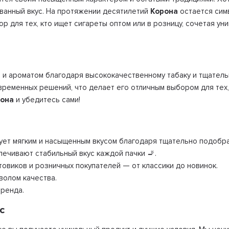
ованный вкус. На протяжении десятилетий
Корона
остается сим
 для тех, кто ищет сигареты оптом или в розницу, сочетая у
 и ароматом благодаря высококачественному табаку и тщател
временных решений, что делает его отличным выбором для тех,
рона
и убедитесь сами!
ует мягким и насыщенным вкусом благодаря тщательно подобр
ечивают стабильный вкус каждой пачки 🚬.
овиков и розничных покупателей — от классики до новинок.
волом качества.
бренда.
с