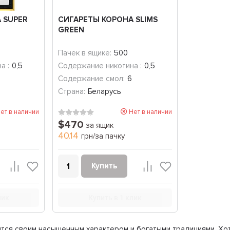
 SUPER
СИГАРЕТЫ КОРОНА SLIMS
GREEN
Пачек в ящике:
500
а :
0,5
Содержание никотина :
0,5
Содержание смол:
6
Страна:
Беларусь
ет в наличии
Нет в наличии
$470
за ящик
40.14
грн/за пачку
Купить
лик
Купить в 1 клик
ится своим насыщенным характером и богатыми традициями. Х