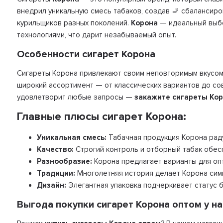
внедрил уникальную смесь табаков, создав 🚬 сбалансир
курильщиков разных поколений.
Корона
— идеальный выбор
технологиями, что дарит незабываемый опыт.
Особенности сигарет Корона
Сигареты Корона привлекают своим неповторимым вкусом
широкий ассортимент — от классических вариантов до со
удовлетворит любые запросы —
закажите сигареты Ко
Главные плюсы сигарет Корона:
Уникальная смесь:
Табачная продукция Корона рад
Качество:
Строгий контроль и отборный табак обесп
Разнообразие:
Корона предлагает варианты для опт
Традиции:
Многолетняя история делает Корона сим
Дизайн:
Элегантная упаковка подчеркивает статус 
Выгода покупки сигарет Корона оптом у на