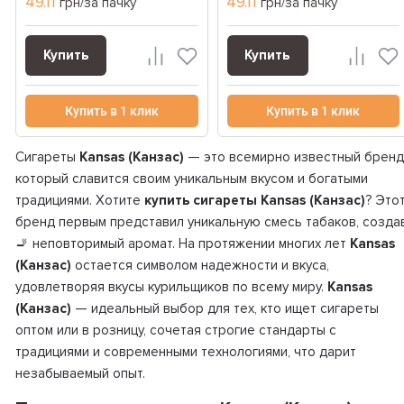
49.11
49.11
грн/за пачку
грн/за пачку
Купить
Купить
Купить в 1 клик
Купить в 1 клик
Сигареты
Kansas (Канзас)
— это всемирно известный бренд
который славится своим уникальным вкусом и богатыми
традициями. Хотите
купить сигареты Kansas (Канзас)
? Это
бренд первым представил уникальную смесь табаков, созда
🚬 неповторимый аромат. На протяжении многих лет
Kansas
(Канзас)
остается символом надежности и вкуса,
удовлетворяя вкусы курильщиков по всему миру.
Kansas
(Канзас)
— идеальный выбор для тех, кто ищет сигареты
оптом или в розницу, сочетая строгие стандарты с
традициями и современными технологиями, что дарит
незабываемый опыт.